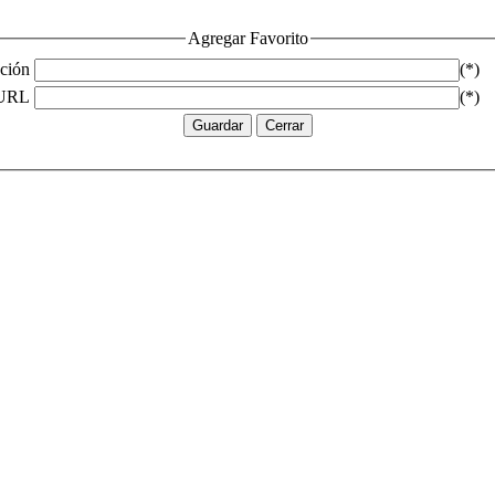
Agregar Favorito
ción
(*)
URL
(*)