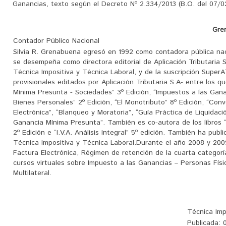
Ganancias, texto según el Decreto Nº 2.334/2013 (B.O. del 07/02/
Gren
Contador Público Nacional
Silvia R. Grenabuena egresó en 1992 como contadora pública nac
se desempeña como directora editorial de Aplicación Tributaria S.A
Técnica Impositiva y Técnica Laboral, y de la suscripción Super
provisionales editados por Aplicación Tributaria S.A- entre los 
Mínima Presunta - Sociedades” 3º Edición, “Impuestos a las Gana
Bienes Personales” 2º Edición, “El Monotributo” 8º Edición, “Conve
Electrónica”, “Blanqueo y Moratoria”, “Guía Práctica de Liquidac
Ganancia Mínima Presunta”. También es co-autora de los libros “A
2º Edición e “I.V.A. Análisis Integral” 5º edición. También ha pub
Técnica Impositiva y Técnica Laboral.Durante el año 2008 y 2009
Factura Electrónica, Régimen de retención de la cuarta categorí
cursos virtuales sobre Impuesto a las Ganancias – Personas Físi
Multilateral.
Técnica Imp
Publicada:
0