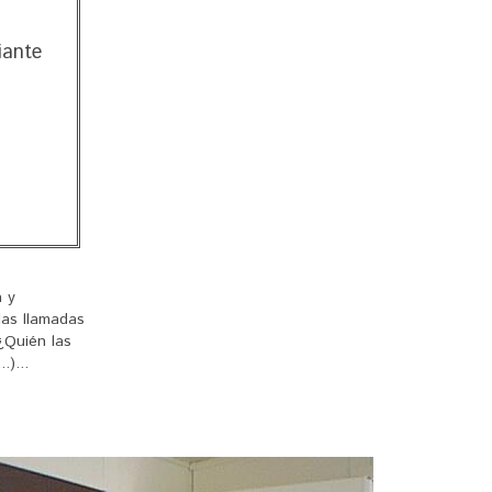
iante
 y
las llamadas
¿Quién las
)...