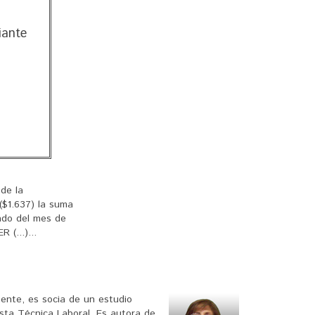
iante
de la
($1.637) la suma
ado del mes de
(...)...
ente, es socia de un estudio
ista Técnica Laboral. Es autora de