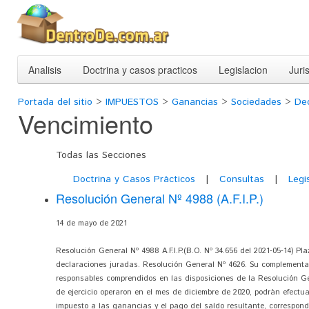
Analisis
Doctrina y casos practicos
Legislacion
Juri
Portada del sitio
>
IMPUESTOS
>
Ganancias
>
Sociedades
>
Dec
Vencimiento
Todas las Secciones
Doctrina y Casos Prácticos
|
Consultas
|
Legis
Resolución General Nº 4988 (A.F.I.P.)
14 de mayo de 2021
Resolución General Nº 4988 A.F.I.P.(B.O. Nº 34.656 del 2021-05-14) Pl
declaraciones juradas. Resolución General Nº 4626. Su complementari
responsables comprendidos en las disposiciones de la Resolución Ge
de ejercicio operaron en el mes de diciembre de 2020, podrán efectua
impuesto a las ganancias y el pago del saldo resultante, correspondie