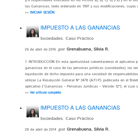
y/o responsables indicados en los incisos a), b), c), d) y e) y en el úl
las Ganancias, texto ordenado en 1997 y sus modificaciones, cuyos ve
»»
INICIAR SESIÓN
IMPUESTO A LAS GANANCIAS
Sociedades. Caso Práctico
,por
Grenabuena, Silvia R.
26 de abril de 2016
1. INTRODUCCIÓN En esta oportunidad comentaremos el aplicativo pa
ganancias en el caso de las personas jurídicas (sociedades), los ve
liquidación de dicho impuesto para una sociedad de responsabilida
utilizar La Resolución General Nº 3478 (A.F.I.P.), publicada en el Bole
aplicativo {“Ganancias – Personas Jurídicas – Versión 12"}, el cual se
»»
Ver artículo completo
IMPUESTO A LAS GANANCIAS
Sociedades. Caso Práctico
,por
Grenabuena, Silvia R.
28 de abril de 2014