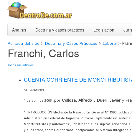
Analisis
Doctrina y casos practicos
Legislacion
Juri
Portada del sitio
>
Doctrina y Casos Prácticos
>
Laboral
>
Franc
Franchi, Carlos
Todos sus articulos
CUENTA CORRIENTE DE MONOTRIBUTIS
Su Análisis
,por
Collosa, Alfredo
y
Duelli, Javier
y
Fra
1 de abril de 2006
1. INTRODUCCIÓN Mediante la Resolución General Nº 1996, publicada
Administración Federal de Ingresos Públicos implementó un sistema
Monotributistas y Autónomos”}, destinado a los sujetos adheridos a
y a los trabajadores autónomos incorporados al Sistema Integrado d