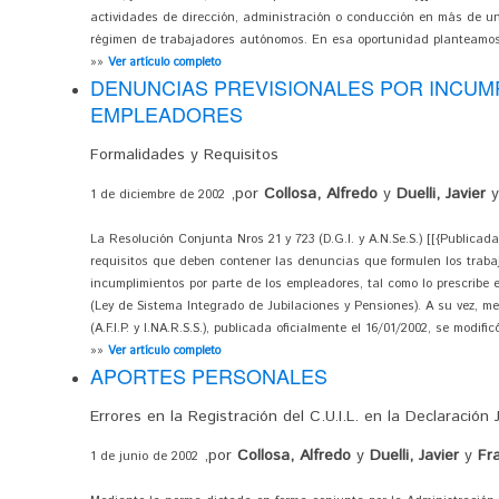
actividades de dirección, administración o conducción en más de un
régimen de trabajadores autónomos. En esa oportunidad planteamos l
»»
Ver artículo completo
DENUNCIAS PREVISIONALES POR INCUM
EMPLEADORES
Formalidades y Requisitos
,por
Collosa, Alfredo
y
Duelli, Javier
1 de diciembre de 2002
La Resolución Conjunta Nros 21 y 723 (D.G.I. y A.N.Se.S.) [[{Publicada 
requisitos que deben contener las denuncias que formulen los trab
incumplimientos por parte de los empleadores, tal como lo prescribe el 
(Ley de Sistema Integrado de Jubilaciones y Pensiones). A su vez, m
(A.F.I.P. y I.NA.R.S.S.), publicada oficialmente el 16/01/2002, se modifi
»»
Ver artículo completo
APORTES PERSONALES
Errores en la Registración del C.U.I.L. en la Declaración
,por
Collosa, Alfredo
y
Duelli, Javier
y
Fr
1 de junio de 2002