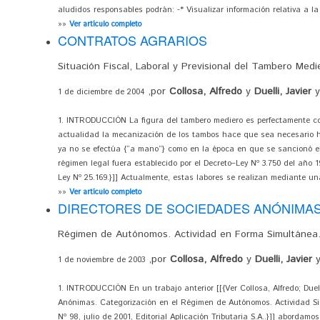
aludidos responsables podrán: -* Visualizar información relativa a l
»»
Ver artículo completo
CONTRATOS AGRARIOS
Situación Fiscal, Laboral y Previsional del Tambero Medie
,por
Collosa, Alfredo
y
Duelli, Javier
1 de diciembre de 2004
1. INTRODUCCIÓN La figura del tambero mediero es perfectamente co
actualidad la mecanización de los tambos hace que sea necesario ha
ya no se efectúa {“a mano”} como en la época en que se sancionó e
régimen legal fuera establecido por el Decreto–Ley Nº 3.750 del año 19
Ley Nº 25.169.}]] Actualmente, estas labores se realizan mediante 
»»
Ver artículo completo
DIRECTORES DE SOCIEDADES ANÓNIMA
Régimen de Autónomos. Actividad en Forma Simultánea
,por
Collosa, Alfredo
y
Duelli, Javier
1 de noviembre de 2003
1. INTRODUCCIÓN En un trabajo anterior [[{Ver Collosa, Alfredo; Duell
Anónimas. Categorización en el Régimen de Autónomos. Actividad S
Nº 98, julio de 2001, Editorial Aplicación Tributaria S.A..}]] abordam