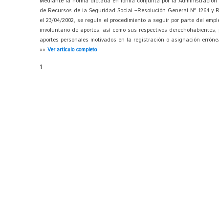
Mediante la norma dictada en forma conjunta por la Administración F
de Recursos de la Seguridad Social –Resolución General Nº 1264 y R
el 23/04/2002, se regula el procedimiento a seguir por parte del emple
involuntario de aportes, así como sus respectivos derechohabientes,
aportes personales motivados en la registración o asignación errónea
»»
Ver artículo completo
1