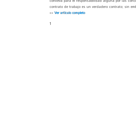
conlleva para él responsabilidad alguna por las concl
contrato de trabajo es un verdadero contrato; sin em
»»
Ver artículo completo
1