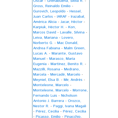
Oscar
-
Grenabuena, Silvia R.
-
Gross, Reinaldo Emilio
-
Gurovich, Leopoldo
-
Hessel,
Juan Carlos
-
IARAF
-
Irazabal,
América Alicia
-
Jacar, Héctor
-
Karpiuk, Héctor H.
-
Kon,
Marcos David
-
Lavalle, Silvina
-
Leiva, Mariana
-
Lovero,
Norberto G.
-
Mac Donald,
Andrea Fabiana
-
Malm Green,
Lucas A.
-
Marante, Gustavo
Manuel
-
Marasco, María
Eugenía
-
Martínez, Benito R.
-
Mazzilli, Rosana
-
Medrano,
Marcela
-
Mercadé, Marcelo
-
Meyniel, Elsa B.
-
Mir, Andrés
-
Monteleone, Marcelo
-
Monteleone, Marcelo
-
Morrone,
Fernando Luis
-
Nicholson
Antonio J. Barrera
-
Orozco,
Nestor R.
-
Paggi, Ivana Magali
-
Pérez, Cecilia
-
Pérez, Cecilia
-
Picasso, Emilio
-
Pinacchio,