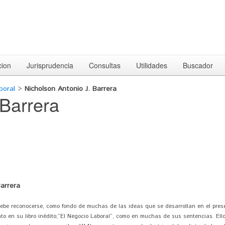
cion
Jurisprudencia
Consultas
Utilidades
Buscador
boral
>
Nicholson Antonio J. Barrera
 Barrera
Barrera
econocerse, como fondo de muchas de las ideas que se desarrollan en el presen
o en su libro inédito;“El Negocio Laboral”, como en muchas de sus sentencias. Ello