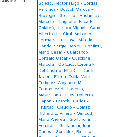
iscusiones sobre si el
Boleso, Héctor Hugo
-
Bordas,
Verónica
-
Botbol, Marcos
-
Broveglio, Gerardo
-
Bustinduy,
Marcelo
-
Cagnone, Erica E.
-
Calabró, Horacio Miguel
-
Caudo
Alberto H.
-
Ciruli Ambiado,
Leticia S.
-
Collosa, Alfredo
-
Conde, Sergio Daniel
-
Conflitti,
Mario Cesar
-
Cuartango,
Gonzalo Oscar
-
Cuscione,
Marcela
-
De Luca, Lorena F.
-
Del Castillo, Elba C.
-
Duelli,
Javier
-
Effron, Dalila Vera
-
Enriquez, Alejandro M.
-
Fernandez de Lorenzo,
Maximiliano
-
Filas, Roberto
Capón
-
Franchi, Carlos
-
Frustaci, Claudio
-
Gómez,
Richard L. Amaro
-
Genoud,
María Andrea
-
Giorlandini,
Eduardo
-
Giorlandini, Juan
Carlos
-
González, Ricardo