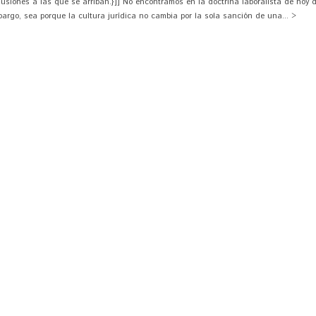
usiones a las que se arriban.}]] No encontramos en la doctrina laboralista de hoy d
bargo, sea porque la cultura jurídica no cambia por la sola sanción de una... >