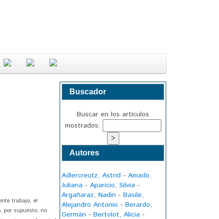
Buscador
Buscar en los artículos
mostrados:
Autores
Adlercreutz, Astrid
-
Amado,
Juliana
-
Aparicio, Silvia
-
Argañaraz, Nadin
-
Basile,
te trabajo, el
Alejandro Antonio
-
Berardo,
, por supuesto, no
Germán
-
Bertolot, Alicia
-