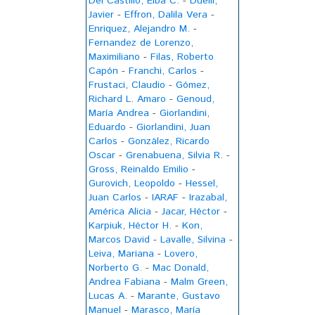
Del Castillo, Elba C.
-
Duelli,
Javier
-
Effron, Dalila Vera
-
Enriquez, Alejandro M.
-
Fernandez de Lorenzo,
Maximiliano
-
Filas, Roberto
Capón
-
Franchi, Carlos
-
Frustaci, Claudio
-
Gómez,
Richard L. Amaro
-
Genoud,
María Andrea
-
Giorlandini,
Eduardo
-
Giorlandini, Juan
Carlos
-
González, Ricardo
Oscar
-
Grenabuena, Silvia R.
-
Gross, Reinaldo Emilio
-
Gurovich, Leopoldo
-
Hessel,
Juan Carlos
-
IARAF
-
Irazabal,
América Alicia
-
Jacar, Héctor
-
Karpiuk, Héctor H.
-
Kon,
Marcos David
-
Lavalle, Silvina
-
Leiva, Mariana
-
Lovero,
Norberto G.
-
Mac Donald,
Andrea Fabiana
-
Malm Green,
Lucas A.
-
Marante, Gustavo
Manuel
-
Marasco, María