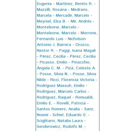
Eugenía
-
Martínez, Benito R.
-
Mazzilli, Rosana
-
Medrano,
Marcela
-
Mercadé, Marcelo
-
Meyniel, Elsa B.
-
Mir, Andrés
-
Monteleone, Marcelo
-
Monteleone, Marcelo
-
Morrone,
Fernando Luis
-
Nicholson
Antonio J. Barrera
-
Orozco,
Nestor R.
-
Paggi, Ivana Magali
-
Pérez, Cecilia
-
Pérez, Cecilia
-
Picasso, Emilio
-
Pinacchio,
Ángela C. M.
-
Pizá, Celeste A.
-
Posse, Silvia N.
-
Posse, Silvia
Nilde
-
Ricci, Florencia Victoria
-
Rodríguez Massuh, Emilio
-
Rodríguez, Marcelo Carlos
-
Rodríguez, Raquel
-
Romualdi,
Emilio E.
-
Rovelli, Patricia
-
Santos Romero, Analía
-
Sanz,
Noemí
-
Schiel, Eduardo 0.
-
Sciglitano, Natalia Laura
-
Senderowicz, Rodolfo M.
-