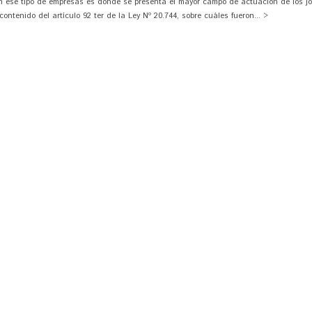
n ese tipo de empresas es donde se presenta el mayor campo de actuación de los jó
ntenido del artículo 92 ter de la Ley Nº 20.744, sobre cuáles fueron... >