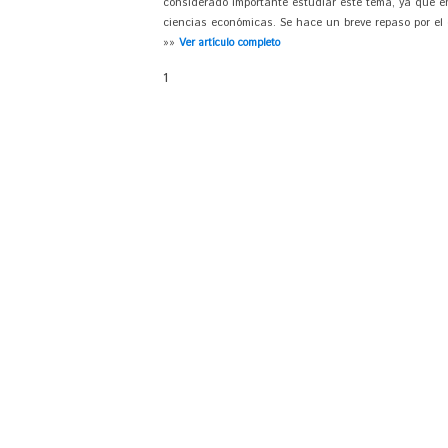
considerado importante estudiar este tema, ya que e
ciencias económicas. Se hace un breve repaso por el co
»»
Ver artículo completo
1