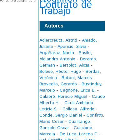
Contrato de
venes profesionales en
Trabajo
Autores
Adlercreutz, Astrid
-
Amado,
Juliana
-
Aparicio, Silvia
-
Argañaraz, Nadin
-
Basile,
Alejandro Antonio
-
Berardo,
Germán
-
Bertolot, Alicia
-
Boleso, Héctor Hugo
-
Bordas,
Verónica
-
Botbol, Marcos
-
Broveglio, Gerardo
-
Bustinduy,
Marcelo
-
Cagnone, Erica E.
-
Calabró, Horacio Miguel
-
Caudo
Alberto H.
-
Ciruli Ambiado,
Leticia S.
-
Collosa, Alfredo
-
Conde, Sergio Daniel
-
Conflitti,
Mario Cesar
-
Cuartango,
Gonzalo Oscar
-
Cuscione,
Marcela
-
De Luca, Lorena F.
-