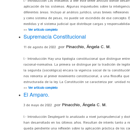
I.- Introducción Los invitamos a leer éste breve artículo donde desar
aplicación de los sistemas. Algunas inquietudes sobre la inteligencia
diferentes áreas. Incluyo al análisis jurídico, unas breves reflexiones
y como sistema de pesas, no puede ser escindido de ese concepto. E
medidas y el sistema judicial que distribuye cargas y responsabilidade
»»
Ver artículo completo
Supremacía Constitucional
,por
Pinacchio, Ángela C. M.
11 de agosto de 2022
I.- Introducción Hay una tipología constitucional que distingue entre:
racional-normativa. La primera se distingue por la tradición de legit
la segunda (sociológica) encara la vigencia social de la constitució
nos remonta al primer movimiento constitucional, a una filosofía que
estructurada de la ley. La Constitución se caracteriza por: unidad no
»»
Ver artículo completo
El Amparo.
,por
Pinacchio, Ángela C. M.
3 de mayo de 2022
I.- Introducción Desplegaré lo analizado a nivel jurisprudencial y doc
han desarrollado en los últimos años. Resultan de interés tanto a n
queda pendiente una reflexión sobre la aplicación práctica de los c