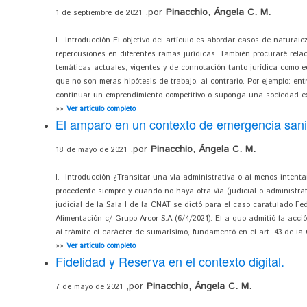
,por
Pinacchio, Ángela C. M.
1 de septiembre de 2021
I.- Introducción El objetivo del artículo es abordar casos de naturale
repercusiones en diferentes ramas jurídicas. También procuraré relac
temáticas actuales, vigentes y de connotación tanto jurídica como 
que no son meras hipótesis de trabajo, al contrario. Por ejemplo: ent
continuar un emprendimiento competitivo o suponga una sociedad ex
»»
Ver artículo completo
El amparo en un contexto de emergencia sani
,por
Pinacchio, Ángela C. M.
18 de mayo de 2021
I.- Introducción ¿Transitar una vía administrativa o al menos intenta
procedente siempre y cuando no haya otra vía (judicial o administrati
judicial de la Sala I de la CNAT se dictó para el caso caratulado Fe
Alimentación c/ Grupo Arcor S.A (6/4/2021). El a quo admitió la acc
al trámite el carácter de sumarísimo, fundamentó en el art. 43 de la 
»»
Ver artículo completo
Fidelidad y Reserva en el contexto digital.
,por
Pinacchio, Ángela C. M.
7 de mayo de 2021