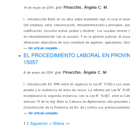
,por
Pinacchio, Ángela C. M.
14 de mayo de 2019
I.- Introducción Beck en su obra sobre modelado ágil, lo cual el mis
(de simpleza, valor, comunicación, retroalimentación) y principios -pa
codificación, escucha activa, probar y diseñar-. Los usuales errore
en retroalimentación con el usuario. Y en la gestión judicial, el usu
afirmación abarcativa de una cantidad de agentes, operadores, técnic
»»
Ver artículo completo
EL PROCEDIMIENTO LABORAL EN PROVINCI
15057
,por
Pinacchio, Ángela C. M.
8 de enero de 2019
I.- Introducción En 1995 entró en vigencia la Ley N° 11.653 y sus nov
prueba y la audiencia de vista de causa. La reforma por Ley N° 15.05
incorporarse la segunda instancia, con la Ley N° 15.057, ante la Cá
artículo 79 de la ley). Ante la Cámara de Apelaciones sólo proceden 
(Constitución de la Provincia de Bs. As.) contra sus pronunciamientos 
»»
Ver artículo completo
1
2
Siguiente »
Última »»