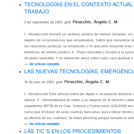
TECNOLOGÍAS EN EL CONTEXTO ACTUAL
TRABAJO
,por
Pinacchio, Ángela C. M.
3 de septiembre de 2020
I.- Introducción Iniciaré un análisis jurídico de normas dictadas, no
imperio de circunstancias que atravesamos, habrá que considerar lo 
las relaciones jurídicas, la innovación o no que esta situación trae, 
temáticas de interés jurídico. II.- Plazo razonable y acceso a la justi
de plazo razonable. Y la valoración versa sobre cada caso puntual y 
»»
Ver artículo completo
LAS NUEVAS TECNOLOGÍAS, EMERGENCI
,por
Pinacchio, Ángela C. M.
16 de julio de 2020
I.- Introducción Este artículo tiene por objeto ir analizando distintos
laboral. II.- Vulnerabilidad en redes y su impacto en el Derecho Labo
(expediente 39779) de la Cám. Criminal y Correccional (3/8/2010) ver
narra que el titular de unas cuentas bancarias quiso retirar dinero
ya efectivo en las cuentas). Se llamó phishing porque lanzado el anzue
»»
Ver artículo completo
LAS TIC´S EN LOS PROCEDIMIENTOS