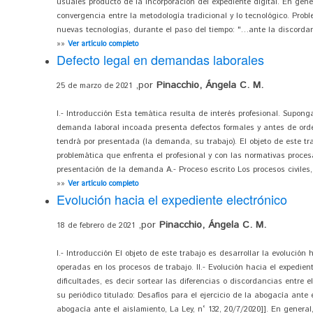
usuales producto de la incorporación del expediente digital. En gener
convergencia entre la metodología tradicional y lo tecnológico. Probl
nuevas tecnologías, durante el paso del tiempo: "…ante la discordanc
»»
Ver artículo completo
Defecto legal en demandas laborales
,por
Pinacchio, Ángela C. M.
25 de marzo de 2021
I.- Introducción Esta temática resulta de interés profesional. Supo
demanda laboral incoada presenta defectos formales y antes de orde
tendrá por presentada (la demanda, su trabajo). El objeto de este t
problemática que enfrenta el profesional y con las normativas procesal
presentación de la demanda A.- Proceso escrito Los procesos civiles, 
»»
Ver artículo completo
Evolución hacia el expediente electrónico
,por
Pinacchio, Ángela C. M.
18 de febrero de 2021
I.- Introducción El objeto de este trabajo es desarrollar la evolución
operadas en los procesos de trabajo. II.- Evolución hacia el expedien
dificultades, es decir sortear las diferencias o discordancias entre e
su periódico titulado: Desafíos para el ejercicio de la abogacía ante e
abogacía ante el aislamiento, La Ley, n° 132, 20/7/2020]]. En general, 