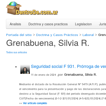
Analisis
Doctrina y casos practicos
Legislacion
Juri
Portada del sitio
>
Doctrina y Casos Prácticos
>
Laboral
>
Grena
Grenabuena, Silvia R.
Todos sus articulos
Seguridad social F 931. Prórroga de ve
,por
Grenabuena, Silvia R.
11 de enero de 2024
Mediante el dictado de la Resolución General Nº 5479 (A.F.I.P.), publi
el vencimiento para la presentación y pago de las declaraciones jur
destino a la Seguridad Social (F. 931) del período devengado diciembr
CUIT|Fecha de vencimiento| |0-1-2-3|11/01/2024| |4-5-6|12/01/2024| |7-
»»
Ver artículo completo