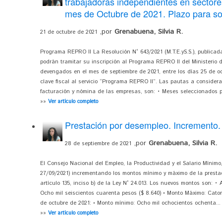
trabajadoras independientes en sectore
mes de Octubre de 2021. Plazo para soli
,por
Grenabuena, Silvia R.
21 de octubre de 2021
Programa REPRO II La Resolución N° 643/2021 (M.T.E.yS.S.), publicad
podrán tramitar su inscripción al Programa REPRO II del Ministerio d
devengados en el mes de septiembre de 2021, entre los días 25 de oc
clave fiscal al servicio “Programa REPRO II”. Las pautas a considera
facturación y nómina de las empresas, son: • Meses seleccionados pa
»»
Ver artículo completo
Prestación por desempleo. Incremento.
,por
Grenabuena, Silvia R.
28 de septiembre de 2021
El Consejo Nacional del Empleo, la Productividad y el Salario Mínimo, 
27/09/2021) incrementando los montos mínimo y máximo de la prestaci
artículo 135, inciso b) de la Ley N° 24.013. Los nuevos montos son: • 
Ocho mil seiscientos cuarenta pesos ($ 8.640) ◦ Monto Máximo: Catorce
de octubre de 2021: ◦ Monto mínimo: Ocho mil ochocientos ochenta...
»»
Ver artículo completo