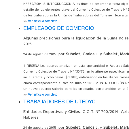
Nº 389/2004. 2. INTRODUCCIÓN A los fines de pesentar el tema objeto
detalle de los elementos clave del Convenio Colectivo de Trabajo Nº 3
de los trabajadores la Unión de Trabajadores del Turismo, Hoteleros
»»
Ver artículo completo
EMPLEADOS DE COMERCIO
Algunas precisiones para la liquidación de la Suma no r
2015
,por
Subelet, Carlos J.
y
Subelet, Marí
24 de agosto de 2015
1. RESEÑA Los autores analizan en esta oportunidad el Acuerdo Salar
Convenio Colectivo de Trabajo Nº 130/75, en lo atinente específicam
mil cuarenta y ocho pesos ($ 3.048), enfatizando en las disposicione
cuota correspondiente al mes de Julio de 2015. 2. INTRODUCCIÓN R
un nuevo acuerdo salarial para los empleados comprendidos en el ámb
»»
Ver artículo completo
TRABAJADORES DE UTEDYC
Entidades Deportivas y Civiles. C.C.T. Nº 700/2014. Apli
Haberes
,por
Subelet, Carlos J.
y
Subelet, Marí
24 de agosto de 2015