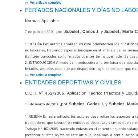
»»
Ver artículo completo
FERIADOS NACIONALES Y DÍAS NO LAB
Normas Aplicable
,por
Subelet, Carlos J.
y
Subelet, María Ce
7 de julio de 2014
1. RESEÑA Los autores analizan en esta colaboración las cuestiones 
no laborales, haciendo especial hincapié en el análisis de las normas
(también conocidos como feriados puente). Se incluyen además casos
2. INTRODUCCIÓN A modo de introducción a la temática que aborda
feriados, aquellos días que por disposición legal se estipula que no
»»
Ver artículo completo
ENTIDADES DEPORTIVAS Y CIVILES
C.C.T. Nº 462/2006. Aplicación Teórico Práctica y Liqui
,por
Subelet, Carlos J.
y
Subelet, María
18 de marzo de 2014
1. RESEÑA En este artículo, los autores desarrollan los aspectos a t
trabajadores que laboran en entidades deportivas y civiles que se e
Trabajo Nº 462/2006, haciendo énfasis en el reciente acuerdo salari
presentar el tema objeto de este artículo, incluimos a continuación 