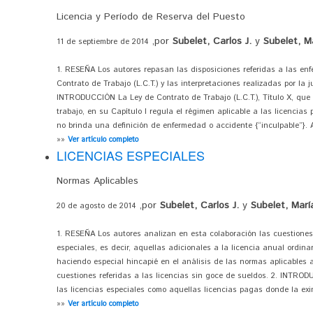
Licencia y Período de Reserva del Puesto
,por
Subelet, Carlos J.
y
Subelet, Ma
11 de septiembre de 2014
1. RESEÑA Los autores repasan las disposiciones referidas a las en
Contrato de Trabajo (L.C.T.) y las interpretaciones realizadas por la j
INTRODUCCIÓN La Ley de Contrato de Trabajo (L.C.T.), Título X, que t
trabajo, en su Capítulo I regula el régimen aplicable a las licencias
no brinda una definición de enfermedad o accidente {“inculpable”}. An
»»
Ver artículo completo
LICENCIAS ESPECIALES
Normas Aplicables
,por
Subelet, Carlos J.
y
Subelet, Marí
20 de agosto de 2014
1. RESEÑA Los autores analizan en esta colaboración las cuestione
especiales, es decir, aquellas adicionales a la licencia anual ordin
haciendo especial hincapié en el análisis de las normas aplicables 
cuestiones referidas a las licencias sin goce de sueldos. 2. INTRO
las licencias especiales como aquellas licencias pagas donde la eximi
»»
Ver artículo completo