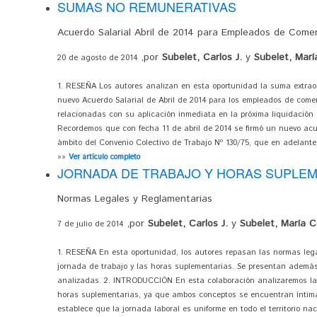
SUMAS NO REMUNERATIVAS
Acuerdo Salarial Abril de 2014 para Empleados de Comer
,por
Subelet, Carlos J.
y
Subelet, Marí
20 de agosto de 2014
1. RESEÑA Los autores analizan en esta oportunidad la suma extraor
nuevo Acuerdo Salarial de Abril de 2014 para los empleados de comer
relacionadas con su aplicación inmediata en la próxima liquidación
Recordemos que con fecha 11 de abril de 2014 se firmó un nuevo acu
ámbito del Convenio Colectivo de Trabajo Nº 130/75, que en adelante
»»
Ver artículo completo
JORNADA DE TRABAJO Y HORAS SUPLE
Normas Legales y Reglamentarias
,por
Subelet, Carlos J.
y
Subelet, María Ce
7 de julio de 2014
1. RESEÑA En esta oportunidad, los autores repasan las normas lega
jornada de trabajo y las horas suplementarias. Se presentan además
analizadas. 2. INTRODUCCIÓN En esta colaboración analizaremos las 
horas suplementarias, ya que ambos conceptos se encuentran íntimam
establece que la jornada laboral es uniforme en todo el territorio naci