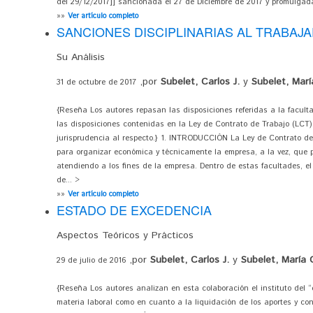
del 29/12/2017]] sancionada el 27 de Diciembre de 2017 y promulgada 
»»
Ver artículo completo
SANCIONES DISCIPLINARIAS AL TRABAJ
Su Análisis
,por
Subelet, Carlos J.
y
Subelet, Marí
31 de octubre de 2017
{Reseña Los autores repasan las disposiciones referidas a la facult
las disposiciones contenidas en la Ley de Contrato de Trabajo (LCT) 
jurisprudencia al respecto.} 1. INTRODUCCIÓN La Ley de Contrato de
para organizar económica y técnicamente la empresa, a la vez, que p
atendiendo a los fines de la empresa. Dentro de estas facultades, e
de... >
»»
Ver artículo completo
ESTADO DE EXCEDENCIA
Aspectos Teóricos y Prácticos
,por
Subelet, Carlos J.
y
Subelet, María C
29 de julio de 2016
{Reseña Los autores analizan en esta colaboración el instituto del
materia laboral como en cuanto a la liquidación de los aportes y co