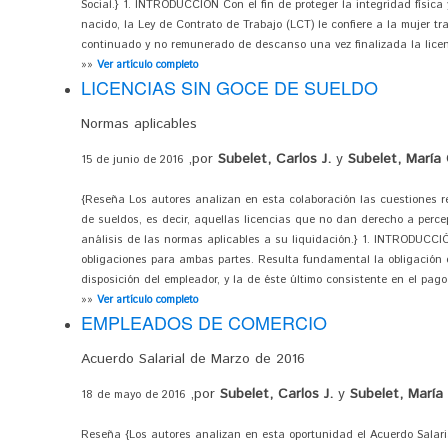
Social.} 1. INTRODUCCIÓN Con el fin de proteger la integridad física
nacido, la Ley de Contrato de Trabajo (LCT) le confiere a la mujer t
continuado y no remunerado de descanso una vez finalizada la licenc
»»
Ver artículo completo
LICENCIAS SIN GOCE DE SUELDO
Normas aplicables
,por
Subelet, Carlos J.
y
Subelet, María 
15 de junio de 2016
{Reseña Los autores analizan en esta colaboración las cuestiones 
de sueldos, es decir, aquellas licencias que no dan derecho a perce
análisis de las normas aplicables a su liquidación.} 1. INTRODUCCIÓ
obligaciones para ambas partes. Resulta fundamental la obligación d
disposición del empleador, y la de éste último consistente en el pago
»»
Ver artículo completo
EMPLEADOS DE COMERCIO
Acuerdo Salarial de Marzo de 2016
,por
Subelet, Carlos J.
y
Subelet, María 
18 de mayo de 2016
Reseña {Los autores analizan en esta oportunidad el Acuerdo Salari