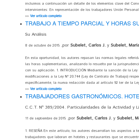
incluimos a continuación un detalle de los elementos clave del Conv
intervinientes: En representación de los trabajadores Unión Personal
»»
Ver artículo completo
TRABAJO A TIEMPO PARCIAL Y HORAS 
Su Análisis
,por
Subelet, Carlos J.
y
Subelet, María
8 de octubre de 2015
En esta oportunidad, los autores repasan las normas legales referida
las horas suplementarias, analizando lo resuelto por la jurisprudenc
con su aplicación. 1. INTRODUCCIÓN Mediante la sanción de la Ley Nº
modificaciones a la Ley Nº 20.744 (Ley de Contrato de Trabajo) respe
específicamente, la nueva redacción dada al artículo 92 ter de la Ley
»»
Ver artículo completo
TRABAJADORES GASTRONÓMICOS. HOTE
C.C.T. Nº 389/2004. Particularidades de la Actividad y 
,por
Subelet, Carlos J.
y
Subelet, Ma
11 de septiembre de 2015
1. RESEÑA En este artículo, los autores desarrollan los aspectos a t
trabajadores que laboran en hoteles y restaurantes que se encuentr