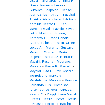
Oscar
-
Grenabuena, Silvia R.
-
Gross, Reinaldo Emilio
-
Gurovich, Leopoldo
-
Hessel,
Juan Carlos
-
IARAF
-
Irazabal,
América Alicia
-
Jacar, Héctor
-
Karpiuk, Héctor H.
-
Kon,
Marcos David
-
Lavalle, Silvina
-
Leiva, Mariana
-
Lovero,
Norberto G.
-
Mac Donald,
Andrea Fabiana
-
Malm Green,
Lucas A.
-
Marante, Gustavo
Manuel
-
Marasco, María
Eugenía
-
Martínez, Benito R.
-
Mazzilli, Rosana
-
Medrano,
Marcela
-
Mercadé, Marcelo
-
Meyniel, Elsa B.
-
Mir, Andrés
-
Monteleone, Marcelo
-
Monteleone, Marcelo
-
Morrone,
Fernando Luis
-
Nicholson
Antonio J. Barrera
-
Orozco,
Nestor R.
-
Paggi, Ivana Magali
-
Pérez, Cecilia
-
Pérez, Cecilia
-
Picasso, Emilio
-
Pinacchio,