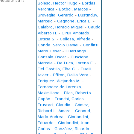
restación por la
Boleso, Héctor Hugo
-
Bordas,
Verónica
-
Botbol, Marcos
-
Broveglio, Gerardo
-
Bustinduy,
Marcelo
-
Cagnone, Erica E.
-
Calabró, Horacio Miguel
-
Caudo
Alberto H.
-
Ciruli Ambiado,
Leticia S.
-
Collosa, Alfredo
-
Conde, Sergio Daniel
-
Conflitti,
Mario Cesar
-
Cuartango,
Gonzalo Oscar
-
Cuscione,
Marcela
-
De Luca, Lorena F.
-
Del Castillo, Elba C.
-
Duelli,
Javier
-
Effron, Dalila Vera
-
Enriquez, Alejandro M.
-
Fernandez de Lorenzo,
Maximiliano
-
Filas, Roberto
Capón
-
Franchi, Carlos
-
Frustaci, Claudio
-
Gómez,
Richard L. Amaro
-
Genoud,
María Andrea
-
Giorlandini,
Eduardo
-
Giorlandini, Juan
Carlos
-
González, Ricardo