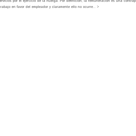
rvicios por el ejercicio de la huelga. Por definición, la remuneración es una contrap
rabajo en favor del empleador y claramente ello no ocurre... >