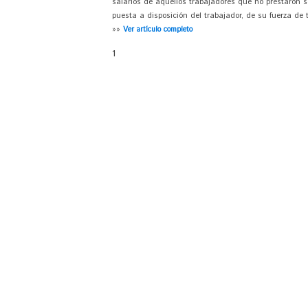
salarios de aquellos trabajadores que no prestaron se
puesta a disposición del trabajador, de su fuerza de t
»»
Ver artículo completo
1