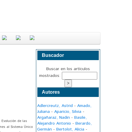
Buscador
Buscar en los artículos
mostrados:
Autores
Adlercreutz, Astrid
-
Amado,
Juliana
-
Aparicio, Silvia
-
Argañaraz, Nadin
-
Basile,
 Evolución de las
Alejandro Antonio
-
Berardo,
iones al Sistema Único
Germán
-
Bertolot, Alicia
-