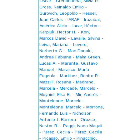
Oscar
-
Grenabuena, Silvia R.
-
Gross, Reinaldo Emilio
-
Gurovich, Leopoldo
-
Hessel,
Juan Carlos
-
IARAF
-
Irazabal,
América Alicia
-
Jacar, Héctor
-
Karpiuk, Héctor H.
-
Kon,
Marcos David
-
Lavalle, Silvina
-
Leiva, Mariana
-
Lovero,
Norberto G.
-
Mac Donald,
Andrea Fabiana
-
Malm Green,
Lucas A.
-
Marante, Gustavo
Manuel
-
Marasco, María
Eugenía
-
Martínez, Benito R.
-
Mazzilli, Rosana
-
Medrano,
Marcela
-
Mercadé, Marcelo
-
Meyniel, Elsa B.
-
Mir, Andrés
-
Monteleone, Marcelo
-
Monteleone, Marcelo
-
Morrone,
Fernando Luis
-
Nicholson
Antonio J. Barrera
-
Orozco,
Nestor R.
-
Paggi, Ivana Magali
-
Pérez, Cecilia
-
Pérez, Cecilia
-
Picasso, Emilio
-
Pinacchio,