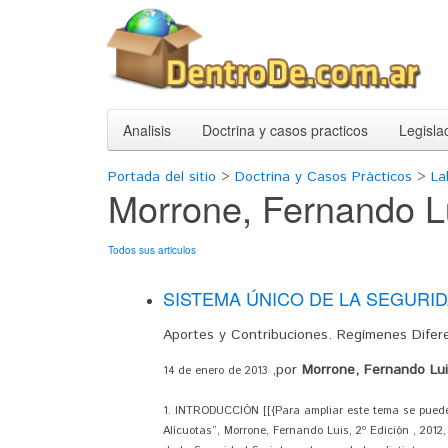
Analisis
Doctrina y casos practicos
Legisla
Portada del sitio
>
Doctrina y Casos Prácticos
>
La
Morrone, Fernando L
Todos sus articulos
SISTEMA ÚNICO DE LA SEGURID
Aportes y Contribuciones. Regímenes Difere
,por
Morrone, Fernando Lu
14 de enero de 2013
1. INTRODUCCIÓN [[{Para ampliar este tema se pueden 
Alícuotas”, Morrone, Fernando Luis, 2º Edición , 2012,