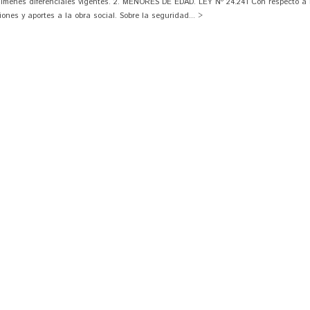
egímenes diferenciales vigentes. 2. MENORES DE EDAD. LEY Nº 24.241 Con respecto a 
ones y aportes a la obra social. Sobre la seguridad... >