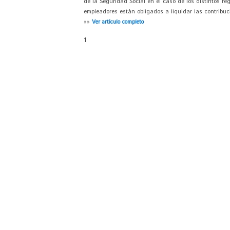
de la Seguridad Social en el caso de los distintos r
empleadores están obligados a liquidar las contribuci
»»
Ver artículo completo
1