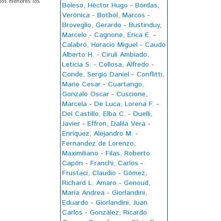
los menores los
Boleso, Héctor Hugo
-
Bordas,
Verónica
-
Botbol, Marcos
-
Broveglio, Gerardo
-
Bustinduy,
Marcelo
-
Cagnone, Erica E.
-
Calabró, Horacio Miguel
-
Caudo
Alberto H.
-
Ciruli Ambiado,
Leticia S.
-
Collosa, Alfredo
-
Conde, Sergio Daniel
-
Conflitti,
Mario Cesar
-
Cuartango,
Gonzalo Oscar
-
Cuscione,
Marcela
-
De Luca, Lorena F.
-
Del Castillo, Elba C.
-
Duelli,
Javier
-
Effron, Dalila Vera
-
Enriquez, Alejandro M.
-
Fernandez de Lorenzo,
Maximiliano
-
Filas, Roberto
Capón
-
Franchi, Carlos
-
Frustaci, Claudio
-
Gómez,
Richard L. Amaro
-
Genoud,
María Andrea
-
Giorlandini,
Eduardo
-
Giorlandini, Juan
Carlos
-
González, Ricardo