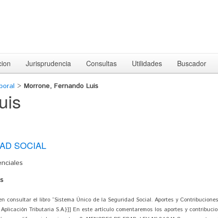
cion
Jurisprudencia
Consultas
Utilidades
Buscador
boral
>
Morrone, Fernando Luis
uis
AD SOCIAL
nciales
is
consultar el libro “Sistema Único de la Seguridad Social. Aportes y Contribuciones
 Aplicación Tributaria S.A.}]] En este artículo comentaremos los aportes y contribuc