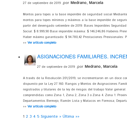
,por
Medrano, Marcela
27 de septiembre de 2019
Montos para topes a la base imponible de seguridad social Mediante
montos para topes mínimos y máximos a la base imponible de seguri
partir del devengado setiembre de 2019: Bases Imponibles Seguridad 
Social: $ 8.999,90 Base imponible máxima: $ 146.246,86 Haberes Previ
Haber máximo garantizado: $ 94.780,42 Prestaciones Previsionales: Pr
»»
Ver artículo completo
ASIGNACIONES FAMILIARES. INCR
,por
Medrano, Marcela
27 de septiembre de 2019
A través de la Resolución 201/2019, se incrementaron en un doce con
dispuesto por la Ley 27.160. Rangos y Montos de Asignaciones Famil
registrados y titulares de la ley de riesgos del trabajo
Valor general:
comprendidas como Zona 1, Zona 2, Zona 3 o Zona 4. Zona 1: Provin
Departamentos Bermejo, Ramón Lista y Matacos en Formosa; Departam
»»
Ver artículo completo
1
2
3
4
5
Siguiente »
Última »»