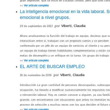
gran depresión, que se inició en Estados Unidos, pero que tuvo con
»»
Ver artículo completo
La inteligencia emocional en la vida laboral. S
emocional a nivel grupos.
,por
Viberti, Claudia
29 de septiembre de 2023
Ahora analizaremos la función del trabajo en equipo, decimos que 
interactúan entre sí, trabajan con un propósito común y se perciben
conformado por un jefe de un equipo de servicios al cliente y su pers
un equipo de trabajo tienen habilidades complementarias y están c
metas de desempeño y un enfoque en la tarea. Un grupo de trabajo ti
»»
Ver artículo completo
EL ARTE DE BUSCAR EMPLEO
,por
Viberti, Claudia
30 de noviembre de 2018
Introducción La gran cantidad de personas desocupadas, subocupad
ocupación, ha llevado a modificar sustancialmente los requisitos n
o reinserción laboral. Hoy, es común conocer a alguien, ya sea famil
grande, con encontramos con situaciones que antes no revestían ma
proceso de selección y muchas veces son las que deciden el futuro d
»»
Ver artículo completo