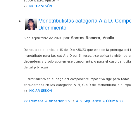
subconcepto. Ajuste. >
»»
INICIAR SESIÓN
Monotributistas categoría A a D. Compo
Diferimiento
,por
Santos Romero, Analía
6 de septiembre de 2023
De acuerdo al artículo 16 del Dto 438/23 que estable la prórroga del
monotributo para las cat A a D por 6 meses, ¿se aplica también par
dependencia y sólo abonen ese componente, o para el caso de jubil
de tal prórroga?
El diferimiento en el pago del componente impositivo rige para todos
encuadrados en las categorías A, B, C o D del Monotributo, sin impor
»»
INICIAR SESIÓN
«« Primera
« Anterior
1
2
3
4
5
Siguiente »
Última »»