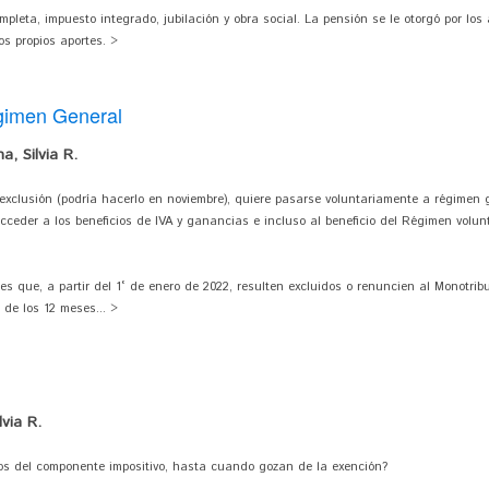
leta, impuesto integrado, jubilación y obra social. La pensión se le otorgó por los 
os propios aportes. >
égimen General
, Silvia R.
exclusión (podría hacerlo en noviembre), quiere pasarse voluntariamente a régimen 
cceder a los beneficios de IVA y ganancias e incluso al beneficio del Régimen volun
es que, a partir del 1° de enero de 2022, resulten excluidos o renuncien al Monotribu
de los 12 meses... >
via R.
os del componente impositivo, hasta cuando gozan de la exención?