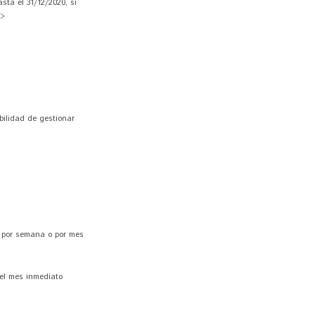
ta el 31/12/2020, si
 >
bilidad de gestionar
s por semana o por mes
del mes inmediato