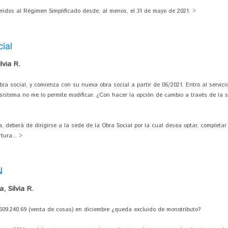
ridos al Régimen Simplificado desde, al menos, el 31 de mayo de 2021. >
ial
lvia R.
bra social, y comienza con su nueva obra social a partir de 06/2021. Entro al servic
l sistema no me lo permite modificar. ¿Con hacer la opción de cambio a través de la
, deberá de dirigirse a la sede de la Obra Social por la cual desea optar, completar 
tura... >
N
, Silvia R.
609.240.69 (venta de cosas) en diciembre ¿queda excluido de monotributo?