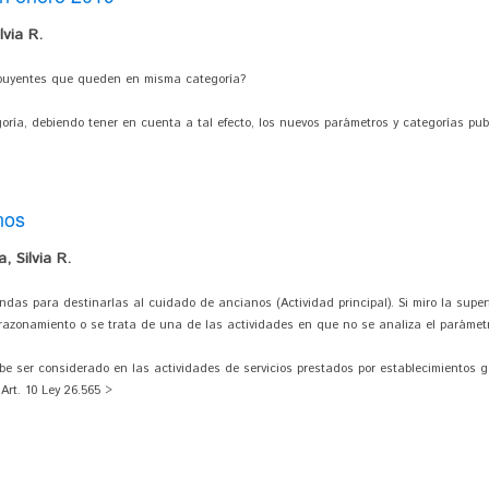
via R.
ribuyentes que queden en misma categoría?
ría, debiendo tener en cuenta a tal efecto, los nuevos parámetros y categorías publ
nos
 Silvia R.
ndas para destinarlas al cuidado de ancianos (Actividad principal). Si miro la super
azonamiento o se trata de una de las actividades en que no se analiza el parámetro
be ser considerado en las actividades de servicios prestados por establecimientos g
Art. 10 Ley 26.565 >