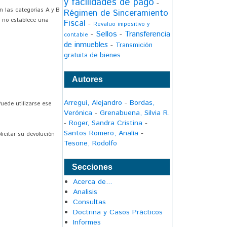
y facilidades de pago
-
n las categorías A y B
Régimen de Sinceramiento
a no establece una
Fiscal
-
Revaluo impositivo y
Sellos
Transferencia
-
-
contable
de inmuebles
-
Transmición
gratuita de bienes
Autores
Arregui, Alejandro
-
Bordas,
uede utilizarse ese
Verónica
-
Grenabuena, Silvia R.
-
Roger, Sandra Cristina
-
Santos Romero, Analía
-
icitar su devolución
Tesone, Rodolfo
Secciones
Acerca de...
Analisis
Consultas
Doctrina y Casos Prácticos
Informes