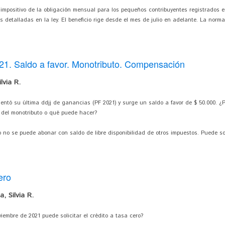
e impositivo de la obligación mensual para los pequeños contribuyentes registrados e
 detalladas en la ley. El beneficio rige desde el mes de julio en adelante. La norm
21. Saldo a favor. Monotributo. Compensación
lvia R.
ntó su última ddjj de ganancias (PF 2021) y surge un saldo a favor de $ 50.000. ¿P
o del monotributo o qué puede hacer?
no se puede abonar con saldo de libre disponibilidad de otros impuestos. Puede sol
ero
, Silvia R.
iembre de 2021 puede solicitar el crédito a tasa cero?