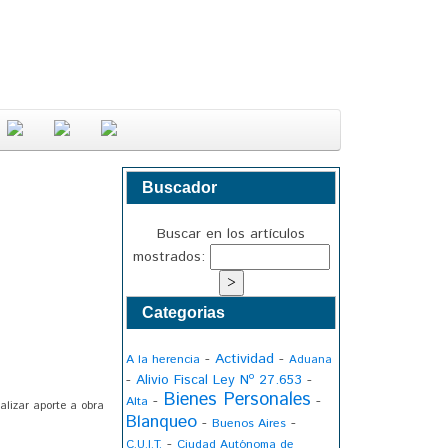
Buscador
Buscar en los artículos
mostrados:
Categorias
-
Actividad
-
A la herencia
Aduana
-
Alivio Fiscal Ley Nº 27.653
-
Bienes Personales
-
-
Alta
alizar aporte a obra
Blanqueo
-
-
Buenos Aires
-
C.U.I.T.
Ciudad Autónoma de