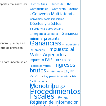
-
-
Buenos Aires
aportes realizados por
Clubes de futbol
-
Combustibles
Comercio Exterior
Convenio Multilateral
-
-
-
Convenios doble imposición
Débitos y créditos
-
-
Emergencia agropecuaria
Ganancia
-
Emergencia sanitaria
mínima presunta
-
Ganancias
general. ¿La baja en
-
Impuesto a
Impuesto al
tario de promoción
-
los premios
Valor Agregado
-
Impuesto PAIS
-
-
IMPUESTOS
to para inscribirse en
Ingresos
-
Impuestos varios
brutos
Ley N°
-
-
Internos
27.260
-
-
Ley penal tributaria
Mis
-
Facilidades
Monotributo
-
Procedimientos
fiscales
Pymes
-
-
Régimen de Información