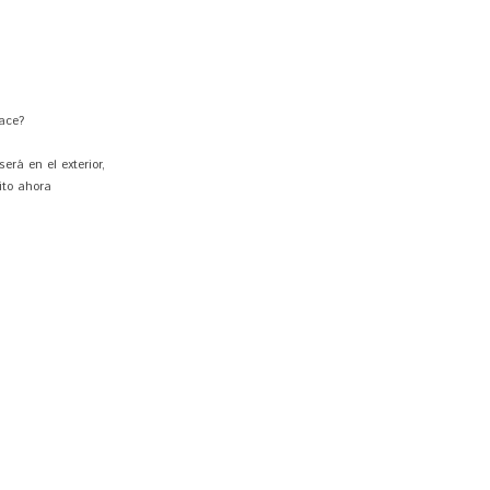
hace?
erá en el exterior,
ito ahora