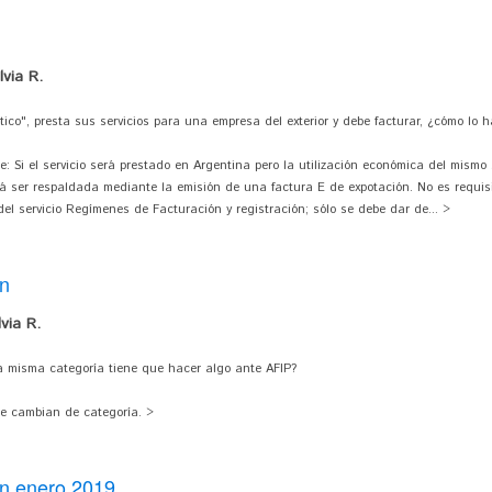
via R.
tico", presta sus servicios para una empresa del exterior y debe facturar, ¿cómo lo 
: Si el servicio será prestado en Argentina pero la utilización económica del mismo s
á ser respaldada mediante la emisión de una factura E de expotación. No es requis
el servicio Regímenes de Facturación y registración; sólo se debe dar de... >
ón
via R.
la misma categoría tiene que hacer algo ante AFIP?
ue cambian de categoría. >
on enero 2019