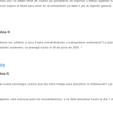
nero 2021 se deben tener en cuenta los parámetros de ingresos y demás vigentes has
cual supera el límite para estar en el monotributo ya debe ir por el régimen general.
lvia R.
btener los créditos a tasa 0 para monotributistas y trabajadores autónomos? La posi
jadores autónomo, se prorrogó hasta el 30 de junio de 2020. >
sta
via R.
cal nueva tecnología ¿hasta qué día tiene tiempo para presentar la información? ¿e
reportes será mensual para los monotributistas, y se debe presentar hasta el día 7 