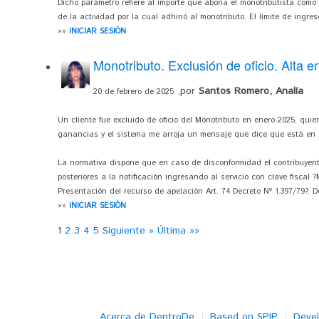
Dicho parámetro refiere al importe que abona el monotributista como l
de la actividad por la cual adhirió al monotributo. El límite de ingre
»»
INICIAR SESIÓN
Monotributo. Exclusión de oficio. Alta e
,por
Santos Romero, Analía
20 de febrero de 2025
Un cliente fue excluido de oficio del Monotributo en enero 2025, quier
ganancias y el sistema me arroja un mensaje que dice que está en 
La normativa dispone que en caso de disconformidad el contribuyent
posteriores a la notificación ingresando al servicio con clave fiscal 
Presentación del recurso de apelación Art. 74 Decreto Nº 1.397/79?. D
»»
INICIAR SESIÓN
1
2
3
4
5
Siguiente »
Última »»
Acerca de DentroDe
Based on SPIP
Deve