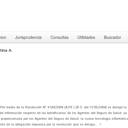
cion
Jurisprudencia
Consultas
Utilidades
Buscador
tina A.
or medio de la Resolución Nº 4.539/2004 (A.P.E.) (B.O. del 11/05/2004) se derogó la
e información respecto de los beneficiarios de los Agentes del Seguro de Salud, ya 
 proporcionada por los Agentes del Seguro de Salud, la nueva tecnología informátic
o de la obligación impuesta por la resolución que se deroga.... >