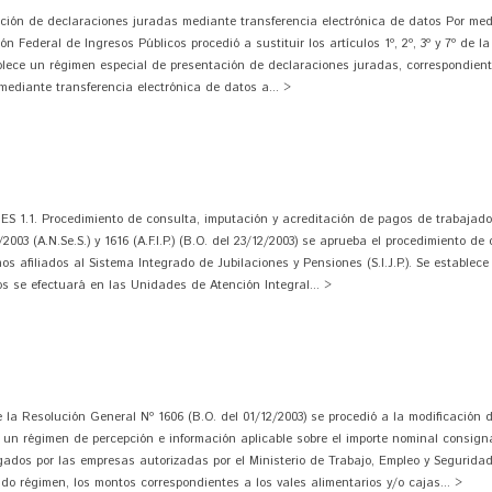
ón de declaraciones juradas mediante transferencia electrónica de datos Por med
ón Federal de Ingresos Públicos procedió a sustituir los artículos 1º, 2º, 3º y 7º de 
blece un régimen especial de presentación de declaraciones juradas, correspondient
 mediante transferencia electrónica de datos a... >
1.1. Procedimiento de consulta, imputación y acreditación de pagos de trabajad
03 (A.N.Se.S.) y 1616 (A.F.I.P.) (B.O. del 23/12/2003) se aprueba el procedimiento de
 afiliados al Sistema Integrado de Jubilaciones y Pensiones (S.I.J.P.). Se establece
s se efectuará en las Unidades de Atención Integral... >
 Resolución General Nº 1606 (B.O. del 01/12/2003) se procedió a la modificación d
 un régimen de percepción e información aplicable sobre el importe nominal consign
gados por las empresas autorizadas por el Ministerio de Trabajo, Empleo y Seguridad
o régimen, los montos correspondientes a los vales alimentarios y/o cajas... >