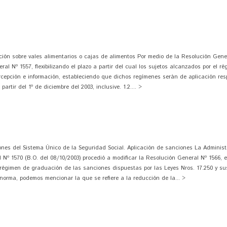
n sobre vales alimentarios o cajas de alimentos Por medio de la Resolución Gener
al Nº 1557, flexibilizando el plazo a partir del cual los sujetos alcanzados por el r
epción e información, estableciendo que dichos regímenes serán de aplicación resp
rtir del 1º de diciembre del 2003, inclusive. 1.2.... >
es del Sistema Único de la Seguridad Social. Aplicación de sanciones La Administ
 Nº 1570 (B.O. del 08/10/2003) procedió a modificar la Resolución General Nº 1566, 
égimen de graduación de las sanciones dispuestas por las Leyes Nros. 17.250 y su
 norma, podemos mencionar la que se refiere a la reducción de la... >