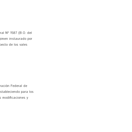
al Nº 1587 (B.O. del
égimen instaurado por
ecto de los vales
ración Federal de
estableciendo para los
s modificaciones y