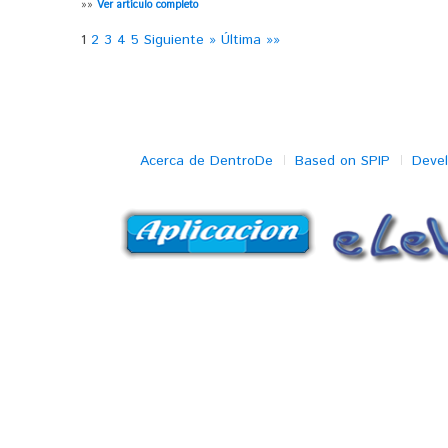
»»
Ver artículo completo
1
2
3
4
5
Siguiente »
Última »»
Acerca de DentroDe
Based on SPIP
Deve