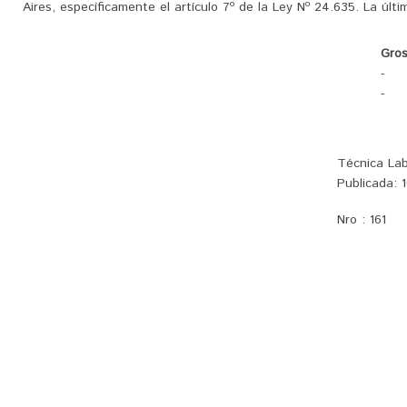
Aires, específicamente el artículo 7º de la Ley Nº 24.635. La últim
Gros
-
-
Técnica Lab
Publicada:
1
Nro :
161