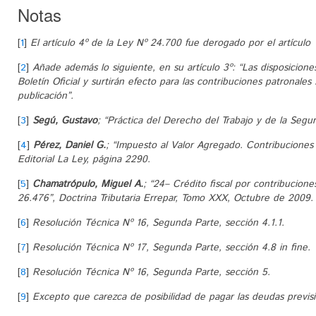
Notas
[
1
]
El artículo 4º de la Ley Nº 24.700 fue derogado por el artículo
[
2
]
Añade además lo siguiente, en su artículo 3º: “Las disposicione
Boletín Oficial y surtirán efecto para las contribuciones patronales
publicación”.
[
3
]
Segú, Gustavo
; “Práctica del Derecho del Trabajo y de la Segur
[
4
]
Pérez, Daniel G.
; “Impuesto al Valor Agregado. Contribuciones
Editorial La Ley, página 2290.
[
5
]
Chamatrópulo, Miguel A.
; “24– Crédito fiscal por contribucione
26.476”, Doctrina Tributaria Errepar, Tomo XXX, Octubre de 2009.
[
6
]
Resolución Técnica Nº 16, Segunda Parte, sección 4.1.1.
[
7
]
Resolución Técnica Nº 17, Segunda Parte, sección 4.8 in fine.
[
8
]
Resolución Técnica Nº 16, Segunda Parte, sección 5.
[
9
]
Excepto que carezca de posibilidad de pagar las deudas previsi