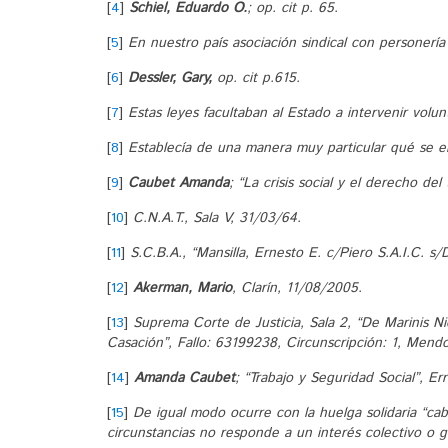
[
4
]
Schiel, Eduardo O.
; op. cit p. 65.
[
5
]
En nuestro país asociación sindical con personería
[
6
]
Dessler, Gary,
op. cit p.615.
[
7
]
Estas leyes facultaban al Estado a intervenir volunt
[
8
]
Establecía de una manera muy particular qué se en
[
9
]
Caubet Amanda
; “La crisis social y el derecho de
[
10
]
C.N.A.T., Sala V, 31/03/64.
[
11
]
S.C.B.A., “Mansilla, Ernesto E. c/Piero S.A.I.C. s
[
12
]
Akerman, Mario
, Clarín, 11/08/2005.
[
13
]
Suprema Corte de Justicia, Sala 2, “De Marinis N
Casación”, Fallo: 63199238, Circunscripción: 1, Mend
[
14
]
Amanda Caubet
; “Trabajo y Seguridad Social”, E
[
15
]
De igual modo ocurre con la huelga solidaria “cab
circunstancias no responde a un interés colectivo o g