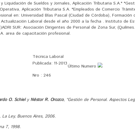
 y Liquidación de Sueldos y Jornales, Aplicación Tributaria S.A." "Gest
 Operativa, Aplicación Tributaria S.A. "Empleados de Comercio Trámi
esional en: Universidad Blas Pascal (Ciudad de Córdoba), Formación d
Actualización Laboral desde el año 2000 a la fecha . Instituto de E
o)ADRI SUR: Asociación Dirigentes de Personal de Zona Sur, (Quilme
 area de capacitación profesional.
Técnica Laboral
Publicada:
11-2013
Último Numero
Nro :
246
rdo O. Schiel
y
Néstor R. Orozco
, “Gestión de Personal. Aspectos Lega
, La Ley, Buenos Aires, 2006.
na 7, 1998.