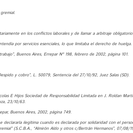
 gremial.
ariamente en los conflictos laborales y de llamar a arbitraje obligatorio
tendía por servicios esenciales, lo que limitaba el derecho de huelga.
l trabajo”, Buenos Aires, Errepar Nº 198, febrero de 2002, página 101.
/Despido y cobro”, L. 50079, Sentencia del 27/10/92, Juez Salas (SD).
icolas E Hijos Sociedad de Responsabilidad Limitada en J. Roldan Marti
oza, 23/10/63.
rrepar, Buenos Aires, 2002, página 749.
e declararla ilegítima cuando es declarada por solidaridad con el pers
remial” (S.C.B.A., “Almirón Aldo y otros c/Bertrán Hermanos”, 07/08/1