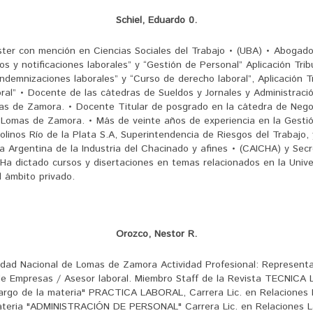
Schiel, Eduardo 0.
ster con mención en Ciencias Sociales del Trabajo • (UBA) • Abogad
y notificaciones laborales” y “Gestión de Personal” Aplicación Tribut
indemnizaciones laborales” y “Curso de derecho laboral”, Aplicación T
ral” • Docente de las cátedras de Sueldos y Jornales y Administraci
mas de Zamora. • Docente Titular de posgrado en la cátedra de Nego
de Lomas de Zamora. • Más de veinte años de experiencia en la Gesti
olinos Río de la Plata S.A, Superintendencia de Riesgos del Trabajo, 
a Argentina de la Industria del Chacinado y afines • (CAICHA) y Sec
Ha dictado cursos y disertaciones en temas relacionados en la Unive
l ámbito privado.
Orozco, Nestor R.
sidad Nacional de Lomas de Zamora Actividad Profesional: Representan
e Empresas / Asesor laboral. Miembro Staff de la Revista TECNICA L
Cargo de la materia" PRACTICA LABORAL, Carrera Lic. en Relaciones 
 materia "ADMINISTRACIÓN DE PERSONAL" Carrera Lic. en Relaciones L