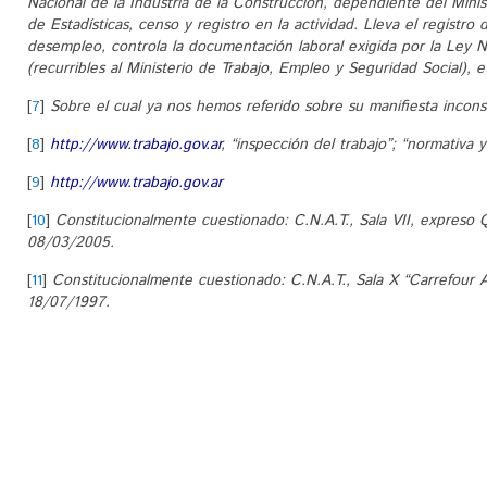
Nacional de la Industria de la Construcción, dependiente del Minis
de Estadísticas, censo y registro en la actividad. Lleva el registr
desempleo, controla la documentación laboral exigida por la Ley Nº
(recurribles al Ministerio de Trabajo, Empleo y Seguridad Social), e
[
7
]
Sobre el cual ya nos hemos referido sobre su manifiesta inconst
[
8
]
http://www.trabajo.gov.ar
, “inspección del trabajo”; “normativa 
[
9
]
http://www.trabajo.gov.ar
[
10
]
Constitucionalmente cuestionado: C.N.A.T., Sala VII, expreso 
08/03/2005.
[
11
]
Constitucionalmente cuestionado: C.N.A.T., Sala X “Carrefour A
18/07/1997.