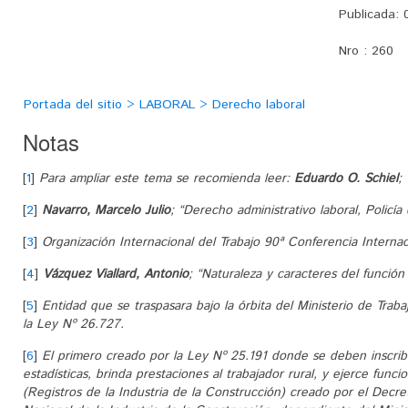
Publicada:
0
Nro :
260
Portada del sitio > LABORAL > Derecho laboral
Notas
[
1
]
Para ampliar este tema se recomienda leer:
Eduardo O. Schiel
;
[
2
]
Navarro, Marcelo Julio
; “Derecho administrativo laboral, Policí
[
3
]
Organización Internacional del Trabajo 90ª Conferencia Internac
[
4
]
Vázquez Viallard, Antonio
; “Naturaleza y caracteres del función
[
5
]
Entidad que se traspasara bajo la órbita del Ministerio de Traba
la Ley Nº 26.727.
[
6
]
El primero creado por la Ley Nº 25.191 donde se deben inscribir
estadísticas, brinda prestaciones al trabajador rural, y ejerce fun
(Registros de la Industria de la Construcción) creado por el Decre