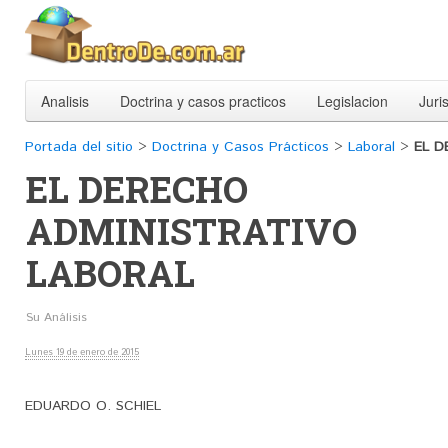
Analisis
Doctrina y casos practicos
Legislacion
Juri
Portada del sitio
>
Doctrina y Casos Prácticos
>
Laboral
>
EL D
EL DERECHO
ADMINISTRATIVO
LABORAL
Su Análisis
Lunes 19 de enero de 2015
EDUARDO O. SCHIEL