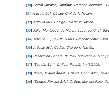
[
30
]
García Vizcaíno, Catalina
; “Derecho Tributario”, 
[
31
]
Artículo 801, Código Civil de la Nación.
[
32
]
Artículo 803, Código Civil de la Nación.
[
33
]
Fallo “Montequín de Morán, Lea Argentina”, Tribu
[
34
]
Artículo 32, Ley Nº 11.683, Procedimiento Fiscal.
[
35
]
Artículo 807, Código Civil de la Nación.
[
36
]
Resolución General Nº 1547 publicada el 11/08/
[
37
]
“Epuyén S.A.”, C. Fed. Paraná, 14/11/2006.
[
38
]
“Mera, Miguel Ángel”, CNFed. Cont. Adm., Sala V
[
39
]
“Tiendas Roxana S.A.”, C. Fed. Mar del Plata, 31