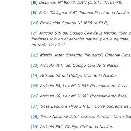
[
18
]
Dictamen Nº 98/78, DATJ (D.G.I.), 17/04/78.
[
19
]
Fallo “Dialaguar S.A”, Tribunal Fiscal de la Nación
[
20
]
Resolución General Nº 1658 (A.F.I.P.).
[
21
]
Artículo 515 del Código Civil de la Nación: “Son 
fundadas solo en el derecho natural y en la equidad,
en razón de ellas”.
[
22
]
Martín, José
; “Derecho Tributario”, Editorial Cim
[
23
]
Artículo 4017 del Código Civil de la Nación.
[
24
]
Artículo 25 del Código Civil de la Nación.
[
25
]
Artículo 58, Ley Nº 11.683 Procedimiento fiscal.
[
26
]
Artículo 60, Ley Nº 11.683 Procedimiento fiscal.
[
27
]
“José Lequio e Hijos S.R.L.”, Corte Suprema de J
[
28
]
“Fisco Nacional D.G.I. c/Seco, Aurelia”, Corte S
[
29
]
Artículo 862, Código Civil de la Nación.