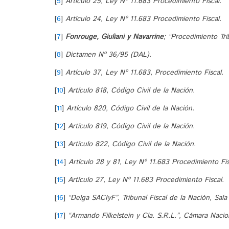
[
5
]
Artículo 25, Ley Nº 11.683 Procedimiento Fiscal.
[
6
]
Artículo 24, Ley Nº 11.683 Procedimiento Fiscal.
[
7
]
Fonrouge, Giuliani y Navarrine
; “Procedimiento Tri
[
8
]
Dictamen Nº 36/95 (DAL).
[
9
]
Artículo 37, Ley Nº 11.683, Procedimiento Fiscal.
[
10
]
Artículo 818, Código Civil de la Nación.
[
11
]
Artículo 820, Código Civil de la Nación.
[
12
]
Artículo 819, Código Civil de la Nación.
[
13
]
Artículo 822, Código Civil de la Nación.
[
14
]
Artículo 28 y 81, Ley Nº 11.683 Procedimiento Fis
[
15
]
Artículo 27, Ley Nº 11.683 Procedimiento Fiscal.
[
16
]
“Delga SACIyF”, Tribunal Fiscal de la Nación, Sal
[
17
]
“Armando Filkelstein y Cía. S.R.L.”, Cámara Nacio