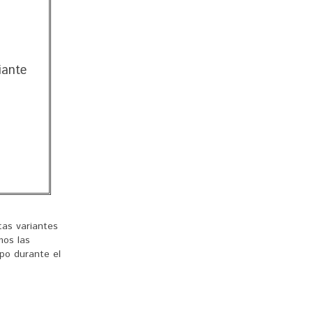
iante
as variantes
mos las
mpo durante el