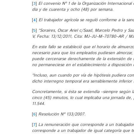
[
3
]
El convenio Nº 1 de la Organización Internacional 
día y de cuarenta y ocho (48) por semana.
[
4
]
El trabajador agrícola se reguló conforme a la san
[
5
]
“Soraires, Oscar Ariel c/Saad, Marcelo Pedro y Sa
V, Fecha: 13/12/2011, Cita: MJ–JU–M–70780–AR / M
En este fallo se estableció que el horario de almuerzo
necesario para que los empleados pudiesen almorzar,
puede cercenarse derechamente de la extensión de la
no permaneciese en el establecimiento a disposición 
“Incluso, aun cuando por vía de hipótesis pudiera conc
dicho interregno temporal era sensiblemente inferior a
Concretamente, si ésta se extendía –siempre según l
cinco (45) minutos, lo cual implicaba una jornada de
11.544.
[
6
]
Resolución Nº 133/2007.
[
7
]
La remuneración que corresponde a un trabajador 
corresponde a un trabajador de igual categoría que t