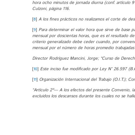
hora ocho minutos de jornada diurna (conf. artículo 9
Culzoni, página 116.
[
8
]
A los fines prácticos no realizamos el corte de de
[
9
]
Para determinar el valor hora que sirve de base pa
mensual por doscientas horas, que es el resultado de
criterio generalizado debe ceder cuando, por convenio
mensual por el número de horas promedio trabajadas
Director Rodríguez Mancini, Jorge; “Curso de Derecho
[
10
]
Este inciso fue modificado por Ley N° 26.597 (B.
[
11
]
Organización Internacional del Trabajo (O.I.T.); Co
“Artículo 2º— A los efectos del presente Convenio, la 
excluidos los descansos durante los cuales no se halle