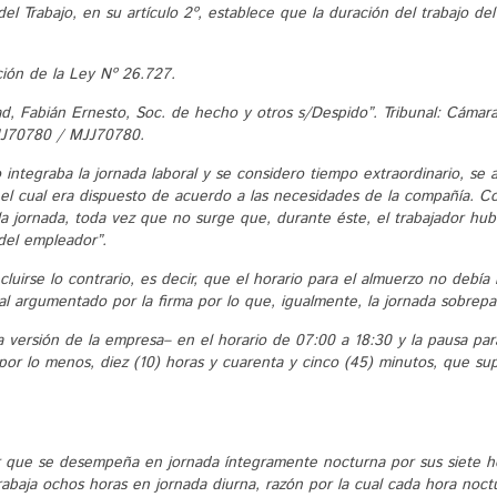
del Trabajo, en su artículo 2º, establece que la duración del trabajo d
ción de la Ley Nº 26.727.
ad, Fabián Ernesto, Soc. de hecho y otros s/Despido”. Tribunal: Cámara
JJ70780 / MJJ70780.
 integraba la jornada laboral y se considero tiempo extraordinario, se 
 el cual era dispuesto de acuerdo a las necesidades de la compañía. 
 jornada, toda vez que no surge que, durante éste, el trabajador hub
del empleador”.
luirse lo contrario, es decir, que el horario para el almuerzo no debía
l argumentado por la firma por lo que, igualmente, la jornada sobrepasa
a versión de la empresa– en el horario de 07:00 a 18:30 y la pausa p
, por lo menos, diez (10) horas y cuarenta y cinco (45) minutos, que s
que se desempeña en jornada íntegramente nocturna por sus siete hor
rabaja ochos horas en jornada diurna, razón por la cual cada hora noct