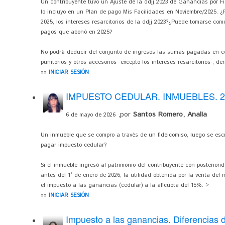
Un contribuyente tuvo un Ajuste de la ddjj 2023 de Ganancias por Fis
lo incluyo en un Plan de pago Mis Facilidades en Noviembre/2025. 
2025, los intereses resarcitorios de la ddjj 2023?¿Puede tomarse com
pagos que abonó en 2025?
No podrá deducir del conjunto de ingresos las sumas pagadas en co
punitorios y otros accesorios -excepto los intereses resarcitorios-, der
»»
INICIAR SESIÓN
IMPUESTO CEDULAR. INMUEBLES. 2
,por
Santos Romero, Analía
6 de mayo de 2026
Un inmueble que se compro a través de un fideicomiso, luego se escr
pagar impuesto cedular?
Si el inmueble ingresó al patrimonio del contribuyente con posteriori
antes del 1° de enero de 2026, la utilidad obtenida por la venta d
el impuesto a las ganancias (cedular) a la alícuota del 15%. >
»»
INICIAR SESIÓN
Impuesto a las ganancias. Diferencias