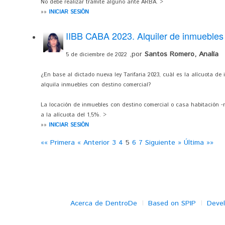
No debe realizar trámite alguno ante ARBA. >
»»
INICIAR SESIÓN
IIBB CABA 2023. Alquiler de inmuebles 
,por
Santos Romero, Analía
5 de diciembre de 2022
¿En base al dictado nueva ley Tarifaria 2023, cuál es la alícuota d
alquila inmuebles con destino comercial?
La locación de inmuebles con destino comercial o casa habitación 
a la alícuota del 1,5%. >
»»
INICIAR SESIÓN
«« Primera
« Anterior
3
4
5
6
7
Siguiente »
Última »»
Acerca de DentroDe
Based on SPIP
Deve