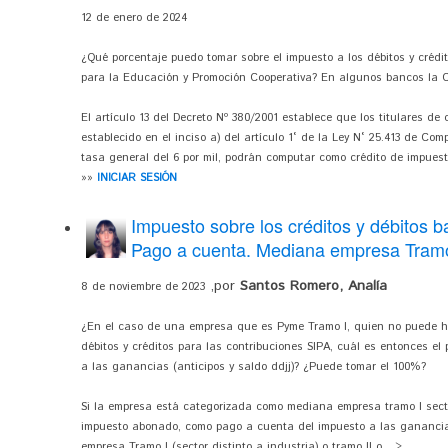
12 de enero de 2024
¿Qué porcentaje puedo tomar sobre el impuesto a los débitos y créd
para la Educación y Promoción Cooperativa? En algunos bancos la Co
El artículo 13 del Decreto Nº 380/2001 establece que los titulares 
establecido en el inciso a) del artículo 1° de la Ley N° 25.413 de Com
tasa general del 6 por mil, podrán computar como crédito de impuesto
»»
INICIAR SESIÓN
Impuesto sobre los créditos y débitos b
Pago a cuenta. Mediana empresa Tramo
,por
Santos Romero, Analía
8 de noviembre de 2023
¿En el caso de una empresa que es Pyme Tramo I, quien no puede hac
débitos y créditos para las contribuciones SIPA, cuál es entonces el
a las ganancias (anticipos y saldo ddjj)? ¿Puede tomar el 100%?
Si la empresa está categorizada como mediana empresa tramo I secto
impuesto abonado, como pago a cuenta del impuesto a las ganancia
empresa Tramo I (sector distinto a industria) o tramo II o... >