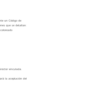
ante un Código de
enes que se detallan:
 coloreado
irector vinculada.
cará la aceptación del