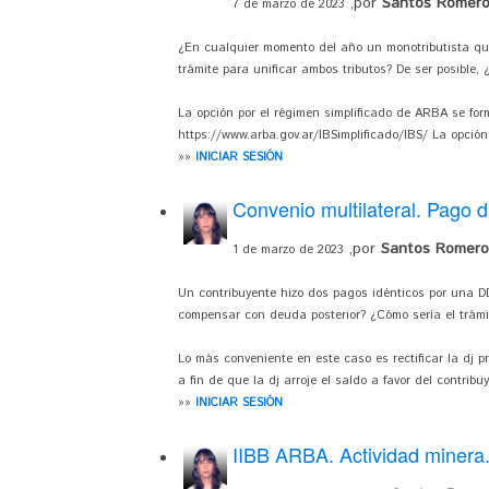
,por
Santos Romero,
7 de marzo de 2023
¿En cualquier momento del año un monotributista qu
trámite para unificar ambos tributos? De ser posible, 
La opción por el régimen simplificado de ARBA se for
https://www.arba.gov.ar/IBSimplificado/IBS/ La opció
»»
INICIAR SESIÓN
Convenio multilateral. Pago 
,por
Santos Romero,
1 de marzo de 2023
Un contribuyente hizo dos pagos idénticos por una DD
compensar con deuda posterior? ¿Cómo sería el trámit
Lo más conveniente en este caso es rectificar la dj p
a fin de que la dj arroje el saldo a favor del contri
»»
INICIAR SESIÓN
IIBB ARBA. Actividad minera.