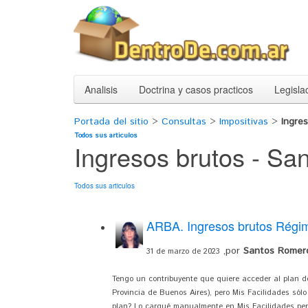
Analisis
Doctrina y casos practicos
Legisla
Portada del sitio
>
Consultas
>
Impositivas
>
Ingre
Todos sus articulos
Ingresos brutos - Sa
Todos sus articulos
ARBA. Ingresos brutos Régime
,por
Santos Romero
31 de marzo de 2023
Tengo un contribuyente que quiere acceder al plan de
Provincia de Buenos Aires), pero Mis Facilidades só
plan? Lo cargué manualmente en Mis Facilidades per