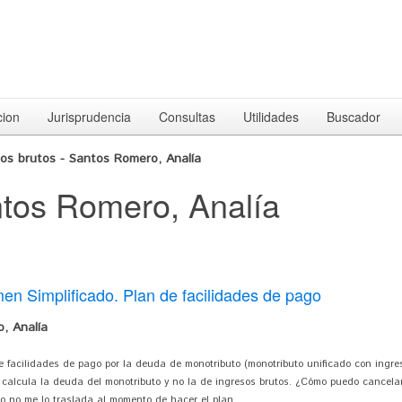
cion
Jurisprudencia
Consultas
Utilidades
Buscador
sos brutos - Santos Romero, Analía
ntos Romero, Analía
n Simplificado. Plan de facilidades de pago
, Analía
 facilidades de pago por la deuda de monotributo (monotributo unificado con ingre
lo calcula la deuda del monotributo y no la de ingresos brutos. ¿Cómo puedo cancel
o no me lo traslada al momento de hacer el plan.