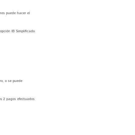
res puede hacer el
pción IB Simplificado.
ro, o se puede
los 2 pagos efectuados