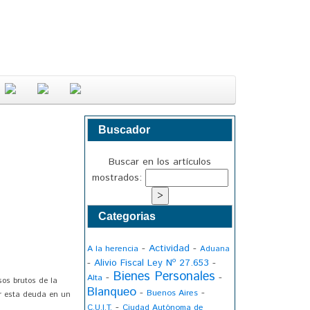
Buscador
Buscar en los artículos
mostrados:
Categorias
-
Actividad
-
A la herencia
Aduana
-
Alivio Fiscal Ley Nº 27.653
-
Bienes Personales
-
-
Alta
sos brutos de la
Blanqueo
-
-
Buenos Aires
ar esta deuda en un
-
C.U.I.T.
Ciudad Autónoma de