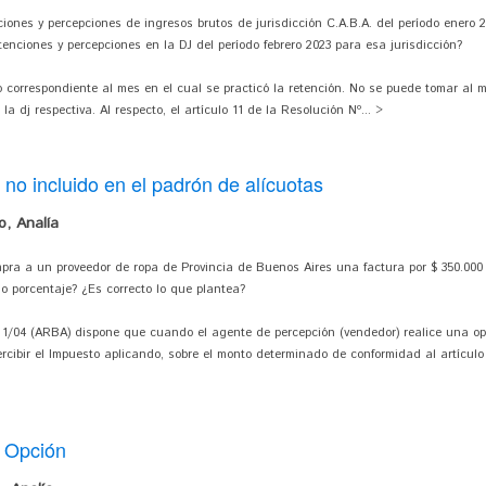
ciones y percepciones de ingresos brutos de jurisdicción C.A.B.A. del período enero 
nciones y percepciones en la DJ del período febrero 2023 para esa jurisdicción?
 correspondiente al mes en el cual se practicó la retención. No se puede tomar al m
a dj respectiva. Al respecto, el artículo 11 de la Resolución Nº... >
no incluido en el padrón de alícuotas
, Analía
mpra a un proveedor de ropa de Provincia de Buenos Aires una factura por $ 350.000
o porcentaje? ¿Es correcto lo que plantea?
Nº 1/04 (ARBA) dispone que cuando el agente de percepción (vendedor) realice una o
rcibir el Impuesto aplicando, sobre el monto determinado de conformidad al artículo 
. Opción