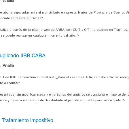
 Analía
e abona separadamente el monotributo e ingresos brutos de Provincia de Buenos Ai
¿dónde se realiza el trámite?
maliza a través de la página web de ARBA, con CUIT y CIT, ingresando en Trámites, o
n se puede realizar en cualquier momento del año. >
duplicado IIBB CABA
 Analía
JJ de IIBB de convenio multilateral. ¿Para el caso de CABA, se debe solicitar reiteg
e a realizar?
resentada, sin modificar nada y en créditos del anticipo se consigna el importe de 
buyente y de esta manera, poder trasladarlo al período siguiente para su cómputo. >
 Tratamiento impositivo