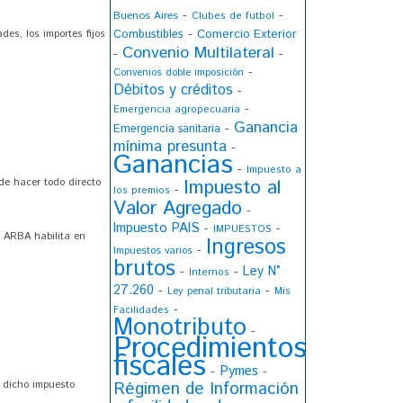
-
-
Buenos Aires
Clubes de futbol
-
Combustibles
Comercio Exterior
es, los importes fijos
Convenio Multilateral
-
-
-
Convenios doble imposición
Débitos y créditos
-
-
Emergencia agropecuaria
Ganancia
-
Emergencia sanitaria
mínima presunta
-
Ganancias
-
Impuesto a
Impuesto al
de hacer todo directo
-
los premios
Valor Agregado
-
Impuesto PAIS
-
-
IMPUESTOS
, ARBA habilita en
Ingresos
-
Impuestos varios
brutos
Ley N°
-
-
Internos
27.260
-
-
Ley penal tributaria
Mis
-
Facilidades
Monotributo
-
Procedimientos
fiscales
Pymes
-
-
Régimen de Información
 dicho impuesto