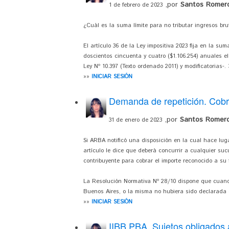
,por
Santos Romero
1 de febrero de 2023
¿Cuál es la suma límite para no tributar ingresos br
El artículo 36 de la Ley impositiva 2023 fija en la s
doscientos cincuenta y cuatro ($1.106.254) anuales el 
Ley Nº 10.397 (Texto ordenado 2011) y modificatorias-. 
»»
INICIAR SESIÓN
Demanda de repetición. Cob
,por
Santos Romero
31 de enero de 2023
Si ARBA notificó una disposición en la cual hace lug
artículo le dice que deberá concurrir a cualquier suc
contribuyente para cobrar el importe reconocido a su 
La Resolución Normativa Nº 28/10 dispone que cuando
Buenos Aires, o la misma no hubiera sido declarada e
»»
INICIAR SESIÓN
IIBB PBA. Sujetos obligados 