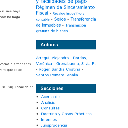
y facilidades de pago
-
Régimen de Sinceramiento
la misma haya
Fiscal
-
Revaluo impositivo y
dedor no haga
Sellos
Transferencia
-
-
contable
de inmuebles
-
Transmición
gratuita de bienes
Autores
Arregui, Alejandro
-
Bordas,
Verónica
-
Grenabuena, Silvia R.
 propios o arrendados
-
Roger, Sandra Cristina
-
¿Para qué casos
Santos Romero, Analía
: 681098). Locación de
Secciones
Acerca de...
Analisis
Consultas
Doctrina y Casos Prácticos
Informes
Jurisprudencia