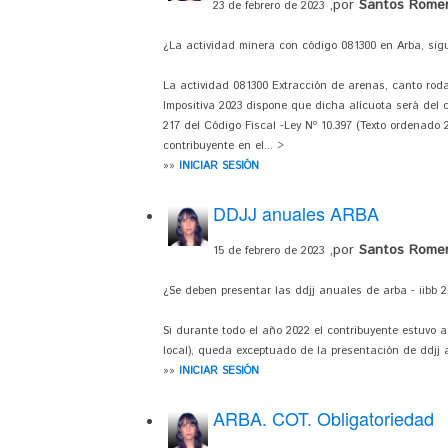
,por
Santos Romer
23 de febrero de 2023
¿La actividad minera con código 081300 en Arba, sigu
La actividad 081300 Extracción de arenas, canto rodad
Impositiva 2023 dispone que dicha alícuota será del c
217 del Código Fiscal -Ley Nº 10.397 (Texto ordenado 
contribuyente en el... >
»»
INICIAR SESIÓN
DDJJ anuales ARBA
,por
Santos Romer
15 de febrero de 2023
¿Se deben presentar las ddjj anuales de arba - iibb 
Si durante todo el año 2022 el contribuyente estuvo a
local), queda exceptuado de la presentación de ddjj 
»»
INICIAR SESIÓN
ARBA. COT. Obligatoriedad