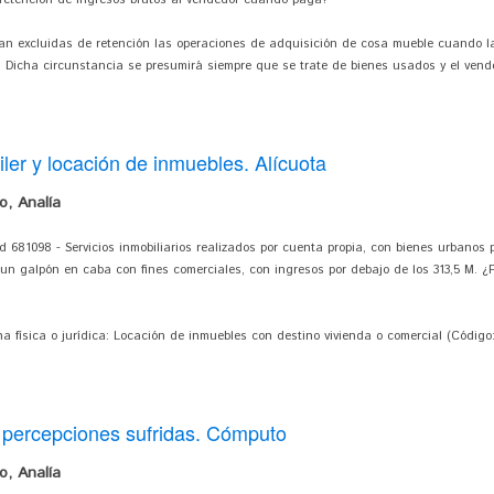
 retención de ingresos brutos al vendedor cuando paga?
dan excluidas de retención las operaciones de adquisición de cosa mueble cuando 
r. Dicha circunstancia se presumirá siempre que se trate de bienes usados y el ven
ler y locación de inmuebles. Alícuota
, Analía
d 681098 - Servicios inmobiliarios realizados por cuenta propia, con bienes urbanos
de un galpón en caba con fines comerciales, con ingresos por debajo de los 313,5 M. 
ona física o jurídica: Locación de inmuebles con destino vivienda o comercial (Código
 percepciones sufridas. Cómputo
, Analía