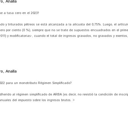
o, Analía
e a tasa cero en el 2023?
o y triturados pétreos se está alcanzada a la alícuota del 0,75%. Luego, el artícul
ero por ciento (0 %), siempre que no se trate de supuestos encuadrados en el primer
2011) y modificatorias-, cuando el total de ingresos gravados, no gravados y exentos,
o, Analía
2022 para un monotributo Régimen Simplificado?
dherido al régimen simplificado de ARBA (es decir, no revistió la condición de inscri
anuales del impuesto sobre los ingresos brutos. >