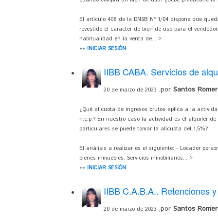
cuando compra un bien de uso? ¿Debe practicarle la
El artículo 408 de la DNSB Nº 1/04 dispone que que
revestido el carácter de bien de uso para el vendedo
habitualidad en la venta de... >
»»
INICIAR SESIÓN
IIBB CABA. Servicios de alqui
,por
Santos Romero
20 de marzo de 2023
¿Qué alícuota de ingresos brutos aplica a la activida
n.c.p.? En nuestro caso la actividad es el alquiler 
particulares se puede tomar la alícuota del 1,5%?
El análisis a realizar es el siguiente: - Locador pers
bienes inmuebles: Servicios inmobiliarios... >
»»
INICIAR SESIÓN
IIBB C.A.B.A.. Retenciones y
,por
Santos Romero
20 de marzo de 2023