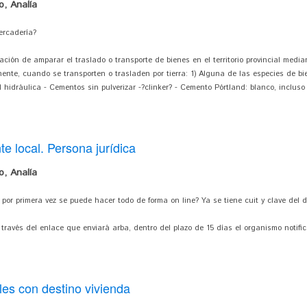
, Analía
ercadería?
gación de amparar el traslado o transporte de bienes en el territorio provincial medi
ente, cuando se transporten o trasladen por tierra: 1) Alguna de las especies de bi
hidráulica - Cementos sin pulverizar -?clinker? - Cemento Pórtland: blanco, incluso
e local. Persona jurídica
, Analía
 por primera vez se puede hacer todo de forma on line? Ya se tiene cuit y clave del d
a través del enlace que enviará arba, dentro del plazo de 15 días el organismo notifi
les con destino vivienda