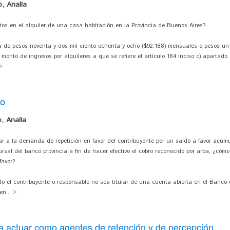
, Analía
utos en el alquiler de una casa habitación en la Provincia de Buenos Aires?
uma de pesos noventa y dos mil ciento ochenta y ocho ($92.188) mensuales o pesos un 
monto de ingresos por alquileres a que se refiere el artículo 184 inciso c) apartado 
>
ro
, Analía
ar a la demanda de repetición en favor del contribuyente por un saldo a favor acumu
ursal del banco provincia a fin de hacer efectivo el cobro reconocido por arba, ¿cómo
favor?
 el contribuyente o responsable no sea titular de una cuenta abierta en el Banco 
n... >
a actuar como agentes de retención y de percepción