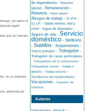
de dependencia
-
Relación
Remuneración
-
-
laboral
Renuncia
-
-
Retiro laboral
Riesgos de trabajo
-
S.I.P.A. -
mingo): ¿Se aplica el
S.I.J.P.
-
Salario mínimo, vital y
edimento legal?
-
-
móvil
Seguro de desempleo
Servicio
Seguro de vida
-
 tema que un contrato
doméstico
Sindicato
-
Sueldos
Suspensiones
-
-
-
Trabajador
-
-
Talleres protegidos
Trabajador de casas particulares
-
-
Trabajadores de la construcciòn
-
Trabajadores rurales
Trabajo a
-
-
domicilio
Trabajo nocturno
-
hs. en un domicilio
Transferencia del establecimiento
Vacaciones
-
Viajantes de
comercio
goría, abonando por
Autores
Grenabuena, Silvia R.
-