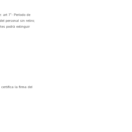
: art 7°- Período de
el personal sin retiro;
rtes podrá extinguir
ertifica la firma del