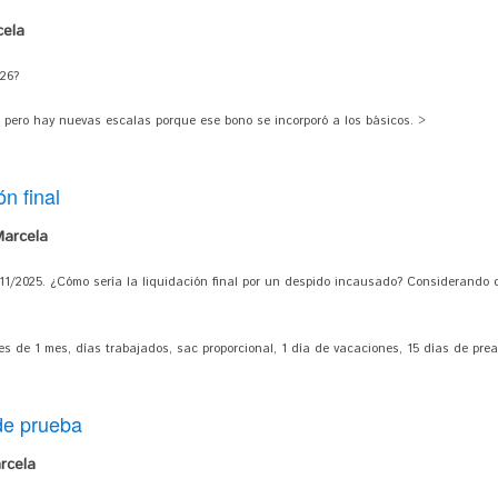
cela
26?
pero hay nuevas escalas porque ese bono se incorporó a los básicos. >
n final
arcela
/11/2025. ¿Cómo sería la liquidación final por un despido incausado? Considerando 
 es de 1 mes, días trabajados, sac proporcional, 1 día de vacaciones, 15 días de prea
de prueba
rcela