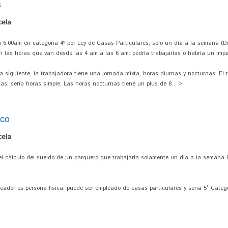
s
cela
 6:00am en categoria 4º por Ley de Casas Particulares, solo un día a la semana (Do
n las horas que van desde las 4 am a las 6 am: podría trabajarlas o habría un imp
a siguiente, la trabajadora tiene una jornada mixta, horas diurnas y nocturnas. El
ias, seria horas simple. Las horas nocturnas tiene un plus de 8... >
ico
cela
l cálculo del sueldo de un parquero que trabajaría solamente un día a la semana 8
mpleador es persona física, puede ser empleado de casas particulares y seria 5° Cate