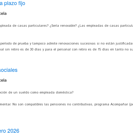
 plazo fijo
cela
mpleada de casas particulares? ¿Sería renovable? ¿Las empleadas de casas particul
e período de prueba y tampoco admite renovaciones sucesivas si no están justificada
al sin retiro es de 30 días y para el personal con retiro es de 15 días en tanto no s
sociales
cela
epción de un sueldo como empleada doméstica?
limentar. No son compatibles las pensiones no contributivas, programa Acompañar (
ero 2026