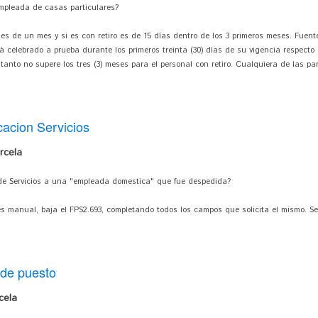
mpleada de casas particulares?
 es de un mes y si es con retiro es de 15 días dentro de los 3 primeros meses. Fuente
á celebrado a prueba durante los primeros treinta (30) días de su vigencia respecto d
 tanto no supere los tres (3) meses para el personal con retiro. Cualquiera de las pa
cacion Servicios
rcela
 de Servicios a una "empleada domestica" que fue despedida?
es manual, baja el FPS2.693, completando todos los campos que solicita el mismo. Se c
 de puesto
cela