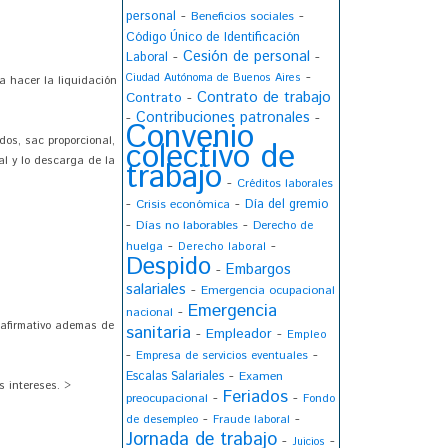
-
-
personal
Beneficios sociales
Código Único de Identificación
Cesión de personal
-
-
Laboral
-
Ciudad Autónoma de Buenos Aires
 hacer la liquidación
Contrato de trabajo
Contrato
-
-
Contribuciones patronales
-
Convenio
dos, sac proporcional,
colectivo de
al y lo descarga de la
trabajo
-
Créditos laborales
-
-
Crisis económica
Día del gremio
-
-
Días no laborables
Derecho de
-
-
huelga
Derecho laboral
Despido
Embargos
-
salariales
-
Emergencia ocupacional
Emergencia
-
nacional
 afirmativo ademas de
sanitaria
-
-
Empleador
Empleo
-
-
Empresa de servicios eventuales
-
Escalas Salariales
Examen
s intereses. >
Feriados
-
-
preocupacional
Fondo
-
-
de desempleo
Fraude laboral
Jornada de trabajo
-
-
Juicios