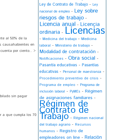
-
Ley de Contrato de Trabajo
Ley
Ley sobre
-
nacional de empleo
riesgos de trabajo
-
Licencia anual
Licencia
-
Licencias
ordinaria
-
-
-
nte al 50% de la
Medicina
Medicina del trabajo
sus causahabientes en
-
-
laboral
Ministerio de trabajo
cuenta por ciento... >
Modalidad de contratación
-
Obra social
-
-
Notificaciones
-
Pasantía educativas
Pasantías
-
-
educativas
Personal de maestranza
-
Procedimiento preventivo de crisis
-
Programa de empleo
Programa de
-
-
Régimen
inclusión laboral
PyMEs
bilado sin pagar
de asignaciones familiares
-
Régimen de
Contrato de
Trabajo
ar a que cumpla los 70
-
Régimen nacional
-
del trabajo agrario
Recursos
-
Registro de
humanos
Relación
empleadores on line
-