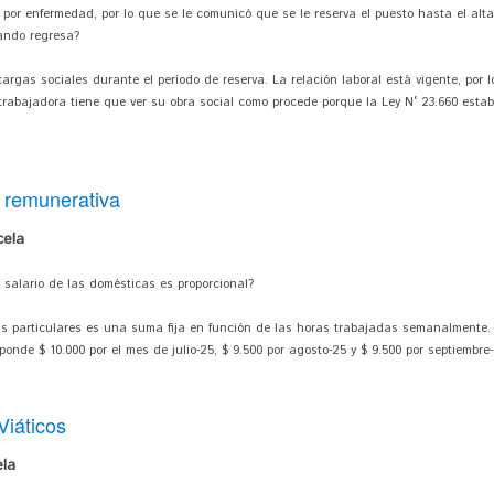
por enfermedad, por lo que se le comunicó que se le reserva el puesto hasta el al
ando regresa?
argas sociales durante el período de reserva. La relación laboral está vigente, por 
a trabajadora tiene que ver su obra social como procede porque la Ley N° 23.660 estab
 remunerativa
cela
 salario de las domésticas es proporcional?
as particulares es una suma fija en función de las horas trabajadas semanalmente. 
onde $ 10.000 por el mes de julio-25, $ 9.500 por agosto-25 y $ 9.500 por septiembre-
Viáticos
la