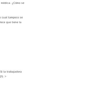
ta médica. ¿Cómo se
lo cual tampoco se
lece que tiene la
Si la trabajadora
25. >