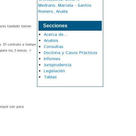
Medrano, Marcela
-
Santos
Romero, Analía
Secciones
ares también tienen
Acerca de...
Analisis
s. El contrato a tiempo
Consultas
upere los 3 meses. >
Doctrina y Casos Prácticos
Informes
Jurisprudencia
Legislación
Tablas
porque son para