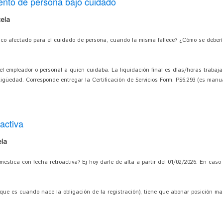
iento de persona bajo cuidado
ela
co afectado para el cuidado de persona, cuando la misma fallece? ¿Cómo se debería
el empleador o personal a quien cuidaba. La liquidación final es días/horas trabaja
güedad. Corresponde entregar la Certificación de Servicios Form. PS6.293 (es manu
activa
la
stica con fecha retroactiva? Ej hoy darle de alta a partir del 01/02/2026. En caso
 que es cuando nace la obligación de la registración), tiene que abonar posición ma