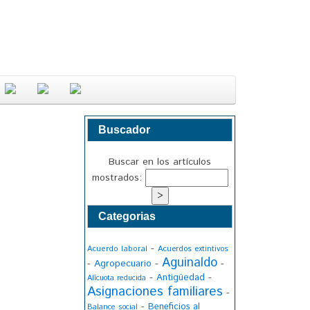
Buscador
Buscar en los artículos
mostrados:
Categorias
-
Acuerdo laboral
Acuerdos extintivos
Aguinaldo
-
Agropecuario
-
-
-
-
Antigüedad
Alícuota reducida
Asignaciones familiares
-
-
Beneficios al
Balance social