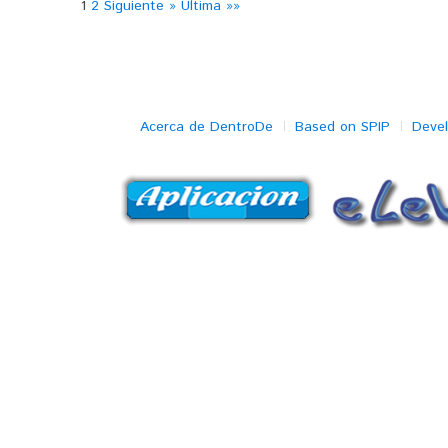
1
2
Siguiente »
Última »»
Acerca de DentroDe
Based on SPIP
Deve