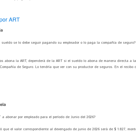
 por ART
la
 sueldo se lo debe seguir pagando su empleador o lo paga la compañía de seguro?
los abona la ART, dependerá de la ART si el sueldo lo abona de manera directa a la 
u Compañía de Seguro. Lo tendría que ver con su productor de seguros. En el recibo 
ela
T a abonar por empleado para el período de Junio del 2026?
ció que el valor correspondiente al devengado de junio de 2026 será de $ 1.827, mon