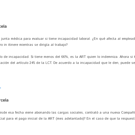
cela
 junta médica para evaluar si tiene incapacidad laboral. ¿En qué afecta al emplead
 in itinere mientras se dirigía al trabajo?
do de incapacidad. Si tiene menos del 66%, es la ART quien lo indemniza. Ahora si
ación del artículo 245 de la LCT. De acuerdo a la incapacidad que le den, puede ser
T
cela
esde esa fecha viene abonando las cargas sociales, contrató a una nueva Compañ
ial para el pago inicial de la ART (mes adelantado)? En el caso de que la respuest