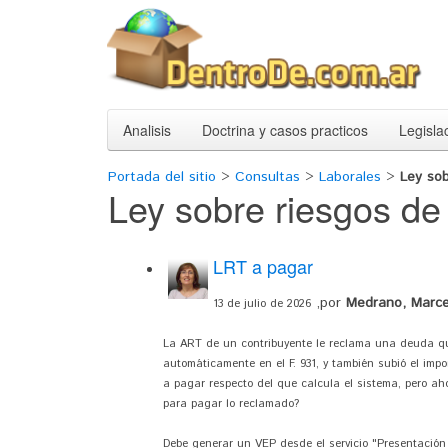
Analisis
Doctrina y casos practicos
Legisla
Portada del sitio
>
Consultas
>
Laborales
>
Ley sob
Ley sobre riesgos de 
LRT a pagar
,por
Medrano, Marce
13 de julio de 2026
La ART de un contribuyente le reclama una deuda qu
automáticamente en el F. 931, y también subió el imp
a pagar respecto del que calcula el sistema, pero a
para pagar lo reclamado?
Debe generar un VEP desde el servicio "Presentación 