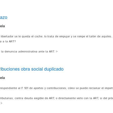
lazo
ela
libertador se le queda el coche. lo trata de empujar y se rompe el talón de aquiles.
ia a la ART?
r la denuncia administrativa ante la ART. >
ibuciones obra social duplicado
ela
rrespondiente al F. 931 de aportes y contribuciones, cómo se puede reclamar el impo
ibutarias, contra deuda exigible de ART, o directamente verlo con la ART, si del pr
 >