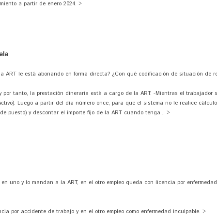
miento a partir de enero 2024. >
ela
la ART le está abonando en forma directa? ¿Con qué codificación de situación de re
por tanto, la prestación dineraria está a cargo de la ART: -Mientras el trabajador 
Activo). Luego a partir del día número once, para que el sistema no le realice cálcul
de puesto) y descontar el importe fijo de la ART cuando tenga... >
 en uno y lo mandan a la ART, en el otro empleo queda con licencia por enfermedad
ia por accidente de trabajo y en el otro empleo como enfermedad inculpable. >