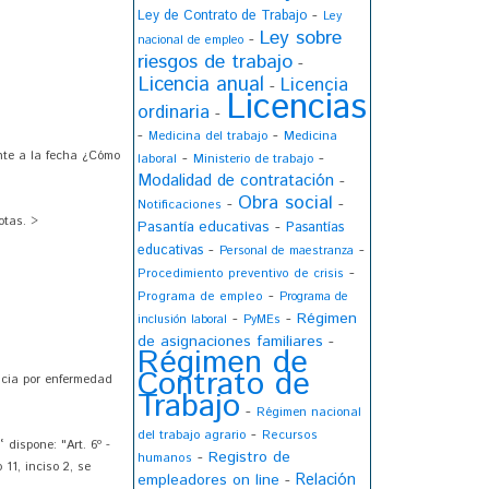
-
Ley de Contrato de Trabajo
Ley
Ley sobre
-
nacional de empleo
riesgos de trabajo
-
Licencia anual
Licencia
-
Licencias
ordinaria
-
-
-
Medicina
Medicina del trabajo
nte a la fecha ¿Cómo
-
-
laboral
Ministerio de trabajo
Modalidad de contratación
-
Obra social
-
-
Notificaciones
otas. >
-
Pasantía educativas
Pasantías
-
-
educativas
Personal de maestranza
-
Procedimiento preventivo de crisis
-
Programa de empleo
Programa de
-
-
Régimen
inclusión laboral
PyMEs
de asignaciones familiares
-
Régimen de
Contrato de
ncia por enfermedad
Trabajo
-
Régimen nacional
-
del trabajo agrario
Recursos
 dispone: "Art. 6º -
-
Registro de
humanos
11, inciso 2, se
Relación
empleadores on line
-