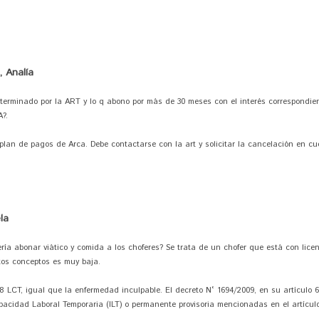
 Analía
eterminado por la ART y lo q abono por más de 30 meses con el interés correspondie
?.
lan de pagos de Arca. Debe contactarse con la art y solicitar la cancelación en cu
la
ía abonar viático y comida a los choferes? Se trata de un chofer que está con lice
os conceptos es muy baja.
08 LCT, igual que la enfermedad inculpable. El decreto N° 1694/2009, en su artículo 6°
acidad Laboral Temporaria (ILT) o permanente provisoria mencionadas en el artículo 