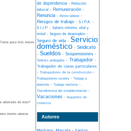
de dependencia
-
Relación
Remuneración
-
-
laboral
Renuncia
-
-
Retiro laboral
Riesgos de trabajo
-
S.I.P.A. -
S.I.J.P.
-
Salario mínimo, vital y
-
-
móvil
Seguro de desempleo
Servicio
Seguro de vida
-
 Tiene para tres meses
doméstico
Sindicato
-
Sueldos
Suspensiones
-
-
-
Trabajador
-
-
Talleres protegidos
Trabajador de casas particulares
-
-
Trabajadores de la construcciòn
-
Trabajadores rurales
Trabajo a
-
-
domicilio
Trabajo nocturno
-
Transferencia del establecimiento
Vacaciones
-
Viajantes de
rte abonado de más?
comercio
óximo monto abonar
Autores
Medrano, Marcela
-
Santos