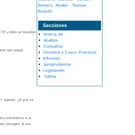
Romero, Analía
-
Tesone,
Rodolfo
Secciones
a 11? ¿cómo se liquidan
Acerca de...
Analisis
Consultas
iene que pagar.
Doctrina y Casos Prácticos
Informes
Jurisprudencia
Legislación
Tablas
RT vigente. ¿A qué se
nera automática a la
da concepto. Si esa