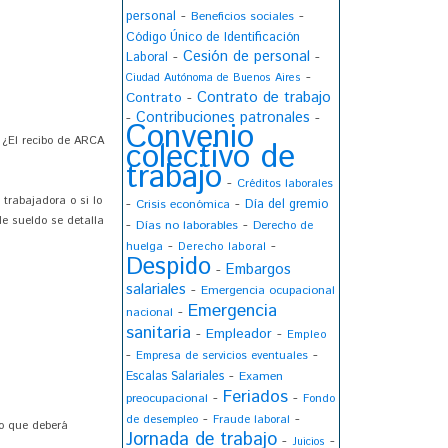
-
-
personal
Beneficios sociales
Código Único de Identificación
Cesión de personal
-
-
Laboral
-
Ciudad Autónoma de Buenos Aires
Contrato de trabajo
Contrato
-
-
Contribuciones patronales
-
Convenio
 ¿El recibo de ARCA
colectivo de
trabajo
-
Créditos laborales
trabajadora o si lo
-
-
Crisis económica
Día del gremio
de sueldo se detalla
-
-
Días no laborables
Derecho de
-
-
huelga
Derecho laboral
Despido
Embargos
-
salariales
-
Emergencia ocupacional
Emergencia
-
nacional
sanitaria
-
-
Empleador
Empleo
-
-
Empresa de servicios eventuales
-
Escalas Salariales
Examen
Feriados
-
-
preocupacional
Fondo
-
-
de desempleo
Fraude laboral
to que deberá
Jornada de trabajo
-
-
Juicios