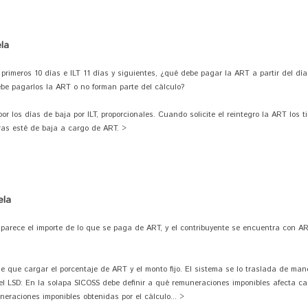
la
primeros 10 días e ILT 11 días y siguientes, ¿qué debe pagar la ART a partir del dí
be pagarlos la ART o no forman parte del cálculo?
r los días de baja por ILT, proporcionales. Cuando solicite el reintegro la ART los t
ras esté de baja a cargo de ART. >
ela
no aparece el importe de lo que se paga de ART, y el contribuyente se encuentra con A
e que cargar el porcentaje de ART y el monto fijo. El sistema se lo traslada de ma
el LSD: En la solapa SICOSS debe definir a qué remuneraciones imponibles afecta ca
eraciones imponibles obtenidas por el cálculo... >