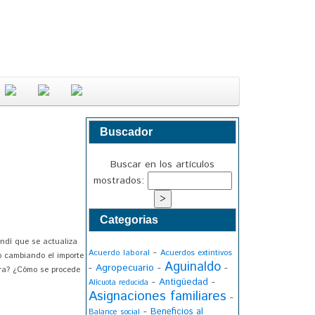
Buscador
Buscar en los artículos
mostrados:
Categorias
ndí que se actualiza
-
Acuerdo laboral
Acuerdos extintivos
to cambiando el importe
Aguinaldo
-
Agropecuario
-
-
ora? ¿Cómo se procede
-
-
Antigüedad
Alícuota reducida
Asignaciones familiares
-
-
Beneficios al
Balance social