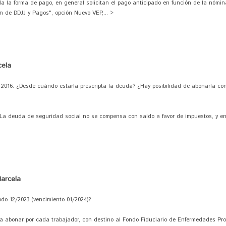
ida la forma de pago, en general solicitan el pago anticipado en función de la nómin
n de DDJJ y Pagos", opción Nuevo VEP,... >
cela
2016. ¿Desde cuándo estaría prescripta la deuda? ¿Hay posibilidad de abonarla con
). La deuda de seguridad social no se compensa con saldo a favor de impuestos, y en
arcela
íodo 12/2023 (vencimiento 01/2024)?
 a abonar por cada trabajador, con destino al Fondo Fiduciario de Enfermedades Pro