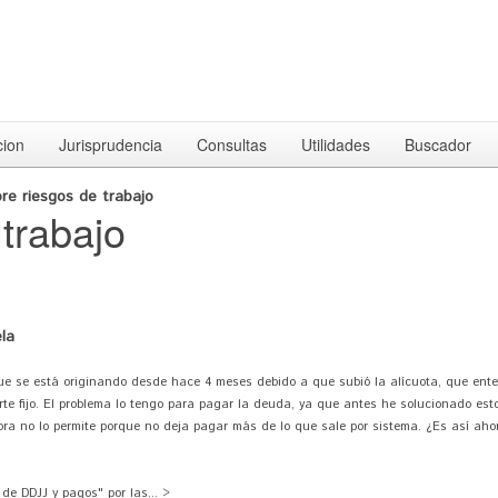
cion
Jurisprudencia
Consultas
Utilidades
Buscador
re riesgos de trabajo
trabajo
la
e se está originando desde hace 4 meses debido a que subió la alícuota, que ente
orte fijo. El problema lo tengo para pagar la deuda, ya que antes he solucionado es
hora no lo permite porque no deja pagar más de lo que sale por sistema. ¿Es así ah
de DDJJ y pagos" por las... >