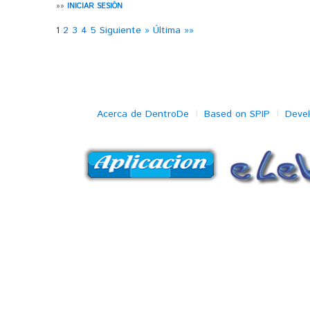
»»
INICIAR SESIÓN
1
2
3
4
5
Siguiente »
Última »»
Acerca de DentroDe
Based on SPIP
Deve