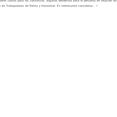
res costos para los consorcios, algunos beneficios para el personal en relación d
o de Trabajadores de Renta y Horizontal. Es interesante considerar... >