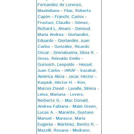
Fernandez de Lorenzo,
Maximiliano
-
Filas, Roberto
Capón
-
Franchi, Carlos
-
Frustaci, Claudio
-
Gómez,
Richard L. Amaro
-
Genoud,
María Andrea
-
Giorlandini,
Eduardo
-
Giorlandini, Juan
Carlos
-
González, Ricardo
Oscar
-
Grenabuena, Silvia R.
-
Gross, Reinaldo Emilio
-
Gurovich, Leopoldo
-
Hessel,
Juan Carlos
-
IARAF
-
Irazabal,
América Alicia
-
Jacar, Héctor
-
Karpiuk, Héctor H.
-
Kon,
Marcos David
-
Lavalle, Silvina
-
Leiva, Mariana
-
Lovero,
Norberto G.
-
Mac Donald,
Andrea Fabiana
-
Malm Green,
Lucas A.
-
Marante, Gustavo
Manuel
-
Marasco, María
Eugenía
-
Martínez, Benito R.
-
Mazzilli, Rosana
-
Medrano,