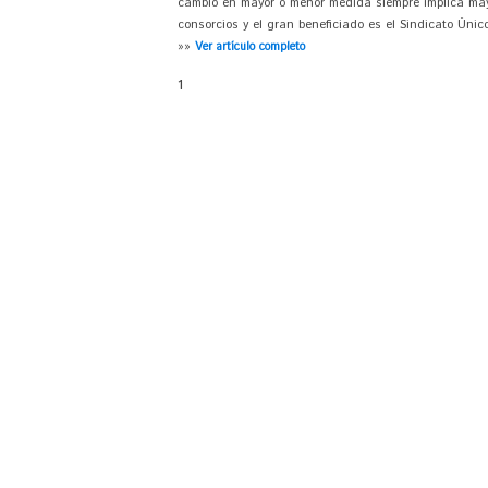
cambio en mayor o menor medida siempre implica mayo
consorcios y el gran beneficiado es el Sindicato Únic
»»
Ver artículo completo
1