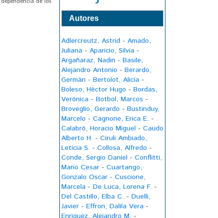
e dependencia de los
Autores
Adlercreutz, Astrid
-
Amado,
Juliana
-
Aparicio, Silvia
-
Argañaraz, Nadin
-
Basile,
Alejandro Antonio
-
Berardo,
Germán
-
Bertolot, Alicia
-
Boleso, Héctor Hugo
-
Bordas,
Verónica
-
Botbol, Marcos
-
Broveglio, Gerardo
-
Bustinduy,
Marcelo
-
Cagnone, Erica E.
-
Calabró, Horacio Miguel
-
Caudo
Alberto H.
-
Ciruli Ambiado,
Leticia S.
-
Collosa, Alfredo
-
Conde, Sergio Daniel
-
Conflitti,
Mario Cesar
-
Cuartango,
Gonzalo Oscar
-
Cuscione,
Marcela
-
De Luca, Lorena F.
-
Del Castillo, Elba C.
-
Duelli,
Javier
-
Effron, Dalila Vera
-
Enriquez, Alejandro M.
-